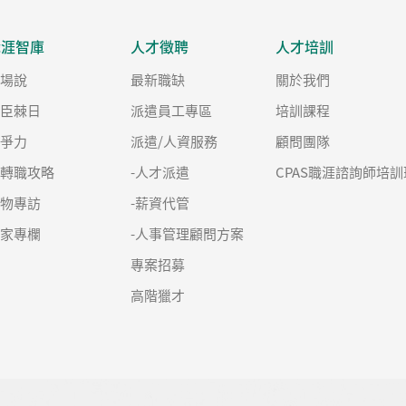
職涯智庫
人才徵聘
人才培訓
職場說
最新職缺
關於我們
良臣棘日
派遣員工專區
培訓課程
競爭力
派遣/人資服務
顧問團隊
求轉職攻略
-人才派遣
CPAS職涯諮詢師培訓
人物專訪
-薪資代管
名家專欄
-人事管理顧問方案
專案招募
高階獵才