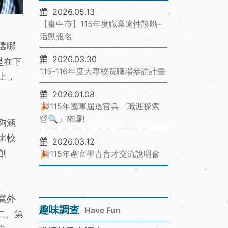
2026.05.13
【臺中市】115年度職業適性診斷-
活動報名
選哪
2026.03.30
是在下
115-116年度大專校院職場參訪計畫
上，
2026.01.08
🎉115年國軍屆退官兵「職涯探索
營🔍」來囉!
夠涵
比較
2026.03.12
創
🎉115年產官學青育才交流說明會
業外
趣味調查
Have Fun
二、第