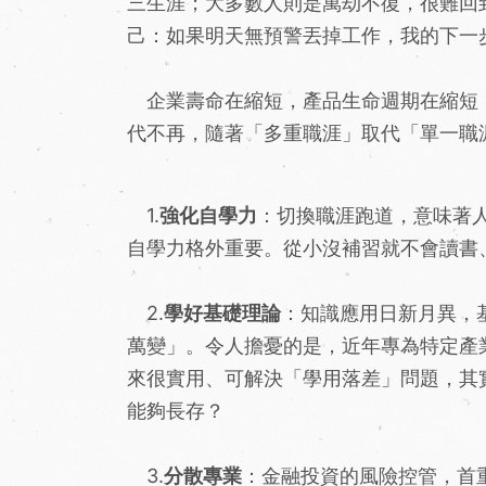
三生涯；大多數人則是萬劫不復，很難回
己：如果明天無預警丟掉工作，我的下一
企業壽命在縮短，產品生命週期在縮短
代不再，隨著「多重職涯」取代「單一職
1.
強化自學力
：切換職涯跑道，意味著
自學力格外重要。從小沒補習就不會讀書
2.
學好基礎理論
：知識應用日新月異，
萬變」。令人擔憂的是，近年專為特定產
來很實用、可解決「學用落差」問題，其
能夠長存？
3.
分散專業
：金融投資的風險控管，首