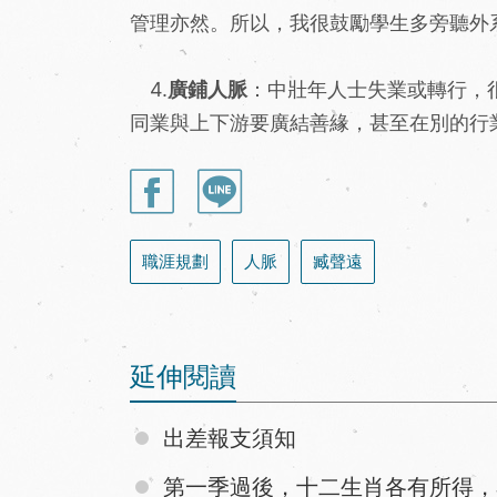
管理亦然。所以，我很鼓勵學生多旁聽外
4.
廣鋪人脈
：中壯年人士失業或轉行，
同業與上下游要廣結善緣，甚至在別的行
職涯規劃
人脈
臧聲遠
延伸閱讀
出差報支須知
第一季過後，十二生肖各有所得，