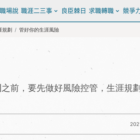
職場說
職涯二三事
良臣棘日
求職轉職
競爭
涯規劃
管好你的生涯風險
利之前，要先做好風險控管，生涯規
2021