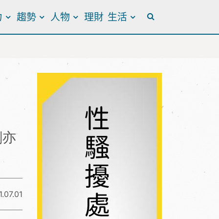
力
趨勢
人物
理財
生活
全站搜尋
劃亦
.07.01