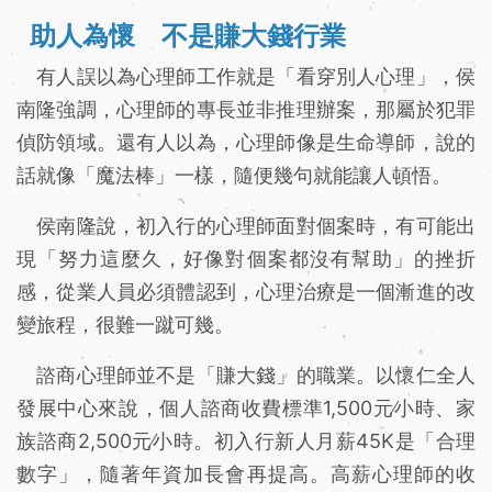
助人為懷 不是賺大錢行業
有人誤以為心理師工作就是「看穿別人心理」，侯
南隆強調，心理師的專長並非推理辦案，那屬於犯罪
偵防領域。還有人以為，心理師像是生命導師，說的
話就像「魔法棒」一樣，隨便幾句就能讓人頓悟。
侯南隆說，初入行的心理師面對個案時，有可能出
現「努力這麼久，好像對個案都沒有幫助」的挫折
感，從業人員必須體認到，心理治療是一個漸進的改
變旅程，很難一蹴可幾。
諮商心理師並不是「賺大錢」的職業。以懷仁全人
發展中心來說，個人諮商收費標準1,500元∕小時、家
族諮商2,500元∕小時。初入行新人月薪45K是「合理
數字」，隨著年資加長會再提高。高薪心理師的收