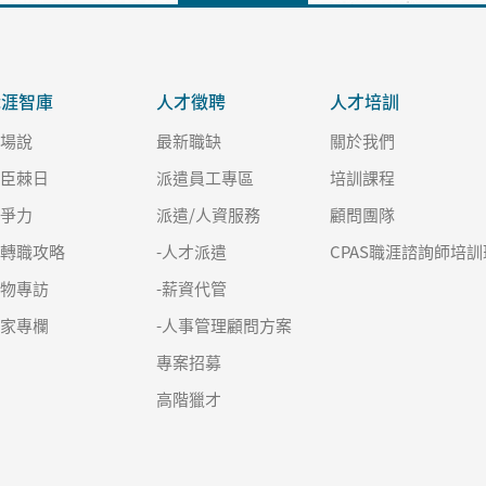
職涯智庫
人才徵聘
人才培訓
職場說
最新職缺
關於我們
良臣棘日
派遣員工專區
培訓課程
競爭力
派遣/人資服務
顧問團隊
求轉職攻略
-人才派遣
CPAS職涯諮詢師培訓
人物專訪
-薪資代管
名家專欄
-人事管理顧問方案
專案招募
高階獵才