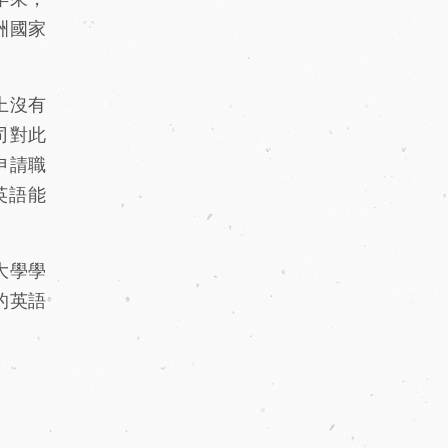
洲國家
上沒有
司對此
申請職
英語能
大學學
的英語