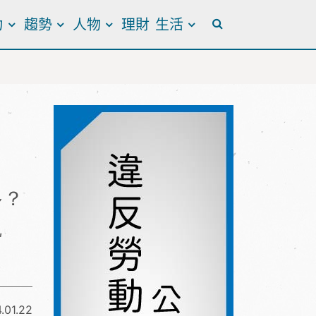
力
趨勢
人物
理財
生活
全站搜尋
多？
觀
.01.22