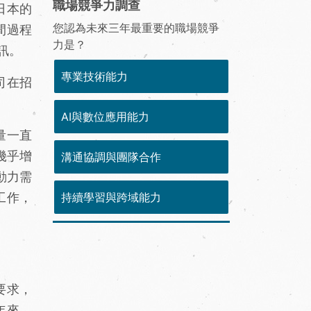
職場競爭力調查
日本的
您認為未來三年最重要的職場競爭
間過程
力是？
訊。
專業技術能力
司在招
AI與數位應用能力
量一直
幾乎增
溝通協調與團隊合作
動力需
工作，
持續學習與跨域能力
要求，
年來，