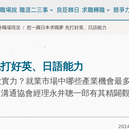
職場說
職涯二三事
良臣棘日
求職轉職
競爭
外職場現況
想一圓日本求職夢 先打好英、日語能力
先打好英、日語能力
軟實力？就業市場中哪些產業機會最
商業溝通協會經理永井聰一郎有其精闢
2024