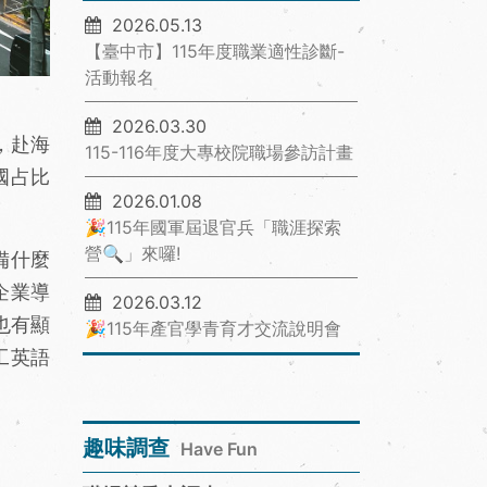
2026.05.13
【臺中市】115年度職業適性診斷-
活動報名
2026.03.30
，赴海
115-116年度大專校院職場參訪計畫
國占比
2026.01.08
🎉115年國軍屆退官兵「職涯探索
營🔍」來囉!
備什麼
企業導
2026.03.12
也有顯
🎉115年產官學青育才交流說明會
工英語
趣味調查
Have Fun