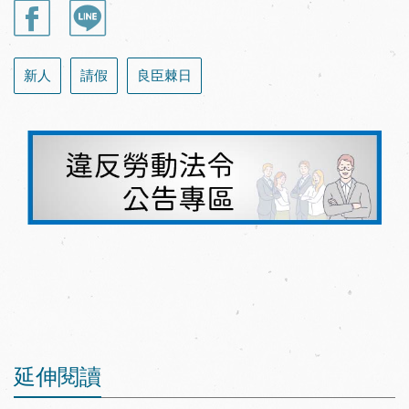
新人
請假
良臣棘日
延伸閱讀