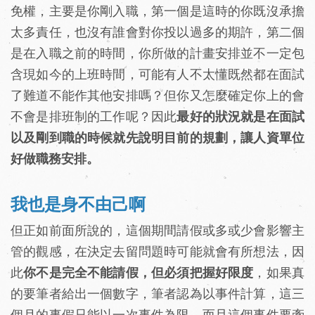
免權，主要是你剛入職，第一個是這時的你既沒承擔
太多責任，也沒有誰會對你投以過多的期許，第二個
是在入職之前的時間，你所做的計畫安排並不一定包
含現如今的上班時間，可能有人不太懂既然都在面試
了難道不能作其他安排嗎？但你又怎麼確定你上的會
不會是排班制的工作呢？因此
最好的狀況就是在面試
以及剛到職的時候就先說明目前的規劃，讓人資單位
好做職務安排。
我也是身不由己啊
但正如前面所說的，這個期間請假或多或少會影響主
管的觀感，在決定去留問題時可能就會有所想法，因
此
你不是完全不能請假，但必須把握好限度
，如果真
的要筆者給出一個數字，筆者認為以事件計算，這三
個月的事假只能以一次事件為限，而且這個事件要牽