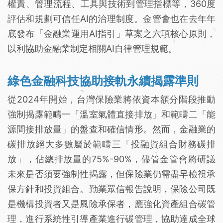
權責、管理流程、工具與技術到管理指標等，360度
評估和規劃可信任AI的治理制度。金管會也在去年年
底發布「金融業運用AI指引」草案之六項核心原則，
以利協助金融業制定相關AI自律管理規範。
綠色金融科技協助接軌永續揭露準則
從2024年開始，台灣保險業將依資本額分階段推動
強制揭露範疇一「溫室氣體直接排放」和範疇二「能
源間接排放量」的盤查和確信情形。然而，金融業的
碳排放絕大多數屬於範疇三「投融資組合財務碳排
放」，佔總排放量的75%-90%，儘管金管會將研議
未來是否須要強制性揭露，但保險業仍需盡早檢視承
保方針和投資組合。勤業眾信報告說明，保險公司既
是機構投資者又是風險承保者，應強化資產組合碳管
理，進行系統性引導產業進行碳管理，協助達成全球