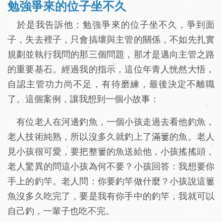
勉強爭來的位子坐不久
於是我告訴他：勉強爭來的位子坐不久，爭到面
子，失去裡子，只會搞壞與主管的關係，不如先扎實
規劃並執行我問的那三個問題，那才是邁向主管之路
的重要基石。經過我的指示，這位年青人恍然大悟，
自認主管功力尚不足，有待磨練，最後決定不離職
了。這個案例，讓我想到一個小故事：
有位老人在河邊釣魚，一個小孩走過去看他釣魚，
老人技術純熟，所以沒多久就釣上了滿簍的魚。老人
見小孩很可愛，要把整簍的魚送給他，小孩搖搖頭，
老人驚異的問這小孩為何不要？小孩回答：我想要你
手上的釣竿。老人問：你要釣竿做什麼？小孩說這簍
魚沒多久吃完了，要是我有你手中的釣竿，我就可以
自己釣，一輩子也吃不完。