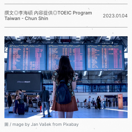
撰文◎李海碩 內容提供◎TOEIC Program
2023.01.04
Taiwan - Chun Shin
圖 / mage by Jan Vašek from Pixabay