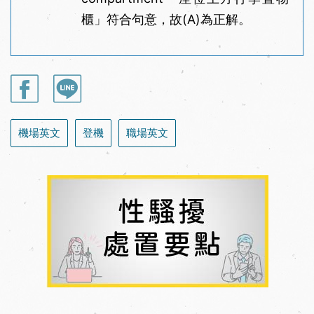
櫃」符合句意，故(A)為正解。
機場英文
登機
職場英文