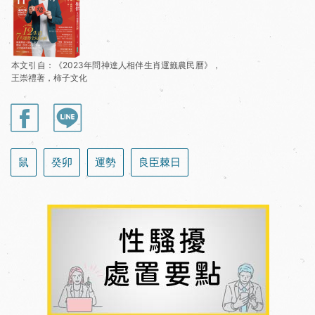
本文引自：《2023年問神達人相伴生肖運籤農民曆》，
王崇禮著，柿子文化
鼠
癸卯
運勢
良臣棘日