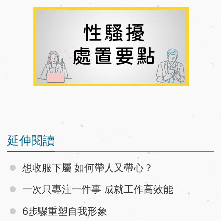
延伸閱讀
想收服下屬 如何帶人又帶心？
一次只專注一件事 成就工作高效能
6步驟重塑自我形象