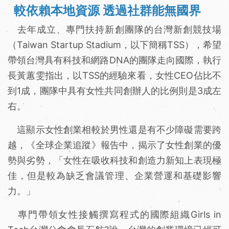
較依賴本地資源 透過社群能無國界
去年成立、專門扶持新創團隊的台灣新創競技場
（Taiwan Startup Stadium，以下簡稱TSS），希望
帶領台灣具有科技和網路DNA的團隊走向國際，執行
長黃蕙雯指出，以TSS的經驗來看，女性CEO佔比不
到1成，團隊中具有女性共同創辦人的比例則是3成左
右。
這顯示女性創業相較於男性還是有不少障礙需要跨
越，《全球企業追蹤》報告中，揭示了女性創業的優
勢與劣勢，「女性在吸收科技和創造力新知上表現極
佳，但是較為缺乏會議管理、企業營運和基礎影響
力。」
專門帶領女性接觸撰寫程式的國際組織Girls in