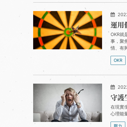
202
運用
OKR
事，聚
情、有
OKR
2022
守護
在現實
心理能
壓力