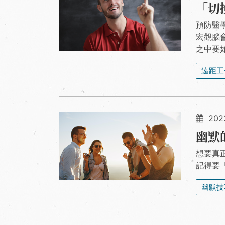
「切
預防醫
宏觀腦
之中要
遠距工
2022
幽默
想要真
記得要
幽默技