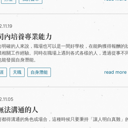
.11.19
司內培養專業能力
向明確的人來說，職場也可以是一間好學校，在能夠獲得報酬的
積相關工作經驗。同時在職場上遇到各式各樣的人，透過從事不
也能發掘自身潛能。
read more
涯
天職
自身潛能
.11.05
無法溝通的人
何都得溝通的角色或場合，這種時候只要秉持「讓人明白真難」
。