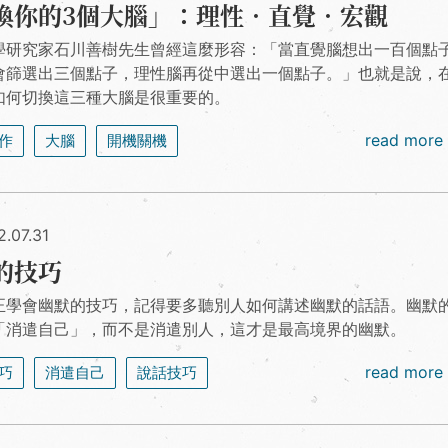
換你的3個大腦」：理性．直覺．宏觀
學研究家石川善樹先生曾經這麼形容：「當直覺腦想出一百個點
會篩選出三個點子，理性腦再從中選出一個點子。」也就是說，
如何切換這三種大腦是很重要的。
read more
作
大腦
開機關機
.07.31
的技巧
正學會幽默的技巧，記得要多聽別人如何講述幽默的話語。幽默
「消遣自己」，而不是消遣別人，這才是最高境界的幽默。
read more
巧
消遣自己
說話技巧