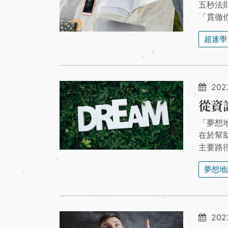
五秒法
「貫徹
超速學
202
從資
「夢想
在於幫
主要路
夢想地
202