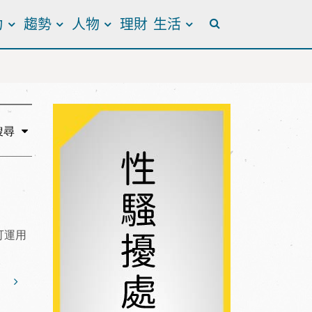
力
趨勢
人物
理財
生活
全站搜尋
搜尋
可運用