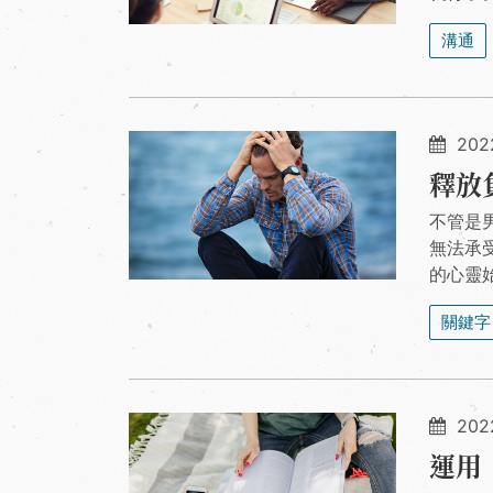
溝通
2022
釋放
不管是
無法承
的心靈
關鍵字
202
運用