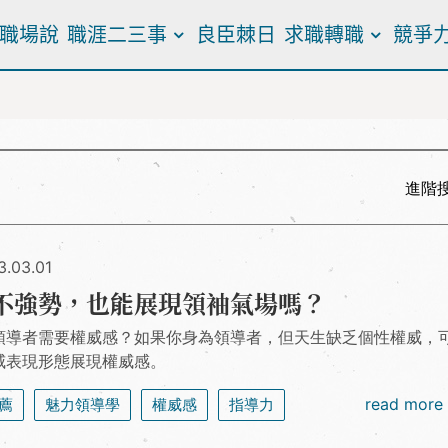
職場說
職涯二三事
良臣棘日
求職轉職
競爭
進階
3.03.01
不強勢，也能展現領袖氣場嗎？
領導者需要權威感？如果你身為領導者，但天生缺乏個性權威，
威表現形態展現權威感。
read more
薦
魅力領導學
權威感
指導力