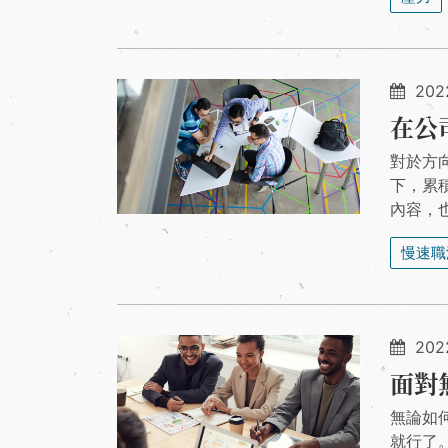
2022
在公
對於方
下，累
內容，
慢速職
2022
面對
無論如
就行了