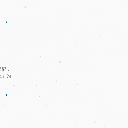
」、
關鍵，
想」的