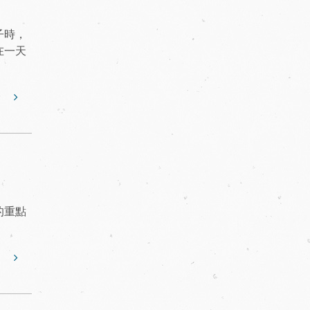
子時，
在一天
的重點