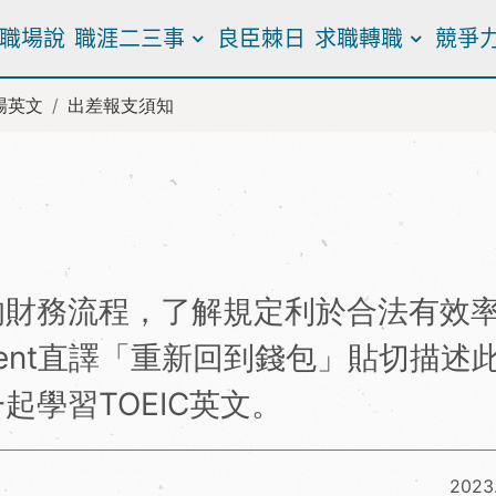
職場說
職涯二三事
良臣棘日
求職轉職
競爭
場英文
出差報支須知
的財務流程，了解規定利於合法有效
ement直譯「重新回到錢包」貼切描述
起學習TOEIC英文。
2023