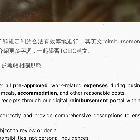
定利於合法有效率地進行，其英文reimbursemen
紹更多字詞，一起學習TOEIC英文。
司）的報帳相關規範。
er all
pre-approved
, work-related
expenses
during busin
, meals,
accommodation
, and other reasonable costs.
receipts through our digital
reimbursement
portal withi
orrectly and provide comprehensive descriptions to ens
ject to review or denial.
onsibilities, not personal indulgences.