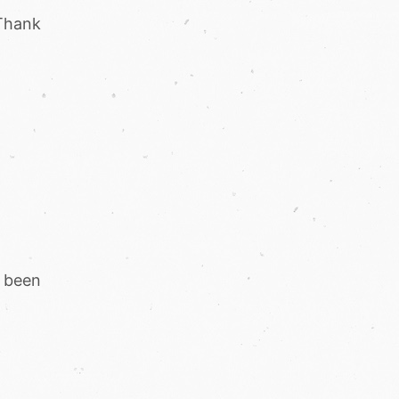
ank
 been