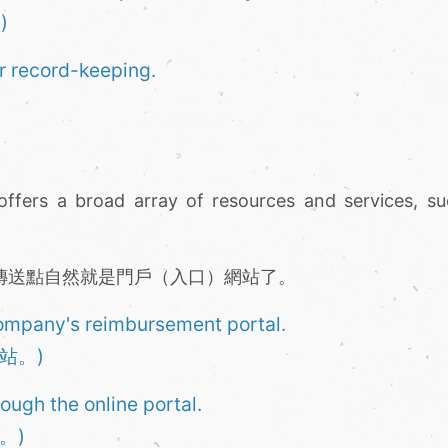
)
or record-keeping.
 offers a broad array of resources and services, s
的傳送點自然就是門戶（入口）網站了。
company's reimbursement portal.
站。)
ough the online portal.
。)