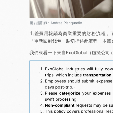
圖 / 攝影師：Andrea Piacquadio
出差費用報銷為商業重要的財務流程，了解規
「重新回到錢包」貼切描述此流程，本篇介
我們來看一下來自ExoGlobal（虛擬公
ExoGlobal Industries will fully cov
trips, which include
transportation
Employees should submit expense 
days post-trip.
Please
categorize
your expenses c
swift processing.
Non-compliant
requests may be sub
This policy covers professional resp