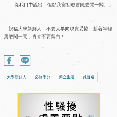
從我口中說出：但願我當初敢冒險去闖一闖。」
祝福大學新鮮人，不要太早向現實妥協，趁著年輕
勇敢闖一闖，青春不要留白！
大學新鮮人
必修學分
獨立生活
臧聲遠