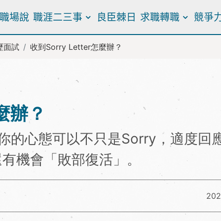
職場說
職涯二三事
良臣棘日
求職轉職
競爭
歷面試
收到Sorry Letter怎麼辦？
怎麼辦？
er，你的心態可以不只是Sorry，適度回
還有機會「敗部復活」。
202