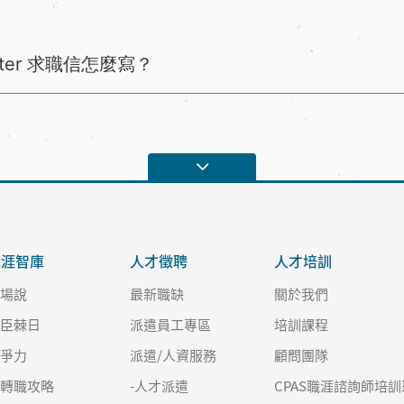
tter 求職信怎麼寫？
職涯智庫
人才徵聘
人才培訓
職場說
最新職缺
關於我們
良臣棘日
派遣員工專區
培訓課程
競爭力
派遣/人資服務
顧問團隊
求轉職攻略
-人才派遣
CPAS職涯諮詢師培訓