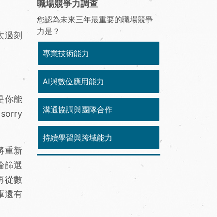
職場競爭力調查
您認為未來三年最重要的職場競爭
力是？
太過刻
專業技術能力
AI與數位應用能力
是你能
溝通協調與團隊合作
rry
持續學習與跨域能力
將重新
輪篩選
再從數
庫還有