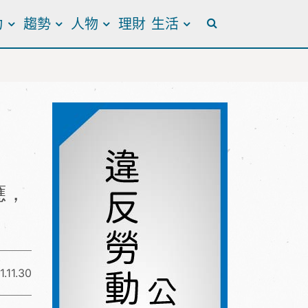
力
趨勢
人物
理財
生活
全站搜尋
應，
1.11.30