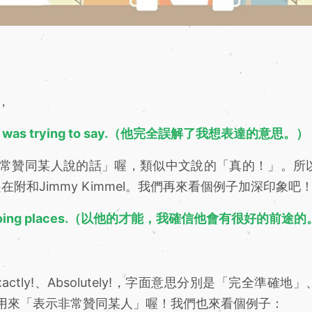
，
hat I was trying to say.（他完全誤解了我想表達的意思。）
常贊同某人說的話」喔，類似中文說的「真的！」。所
時，其實就是在附和Jimmy Kimmel。我們再來看個例子加深印象吧
hat he is going places.（以他的才能，我確信他會有很好的前途
xactly!、Absolutely!，字面意思分別是「完全準確地
用來「表示非常贊同某人」喔！我們也來看個例子：