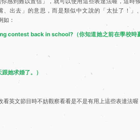
你感到難以置信」，就可以使用這些表達法喔，這時候 s
的「閉嘴、出去」的意思，而是類似中文說的「太扯了！」
例如：
t-eating contest back in school?（你知道她之前在學
y.（我昨天跟她求婚了。）
收看英文節目時不妨觀察看看是不是有用上這些表達法喔