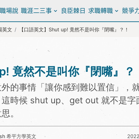
職場說
職涯二三事
良臣棘日
求職轉職
競爭
場英文
【口語英文】Shut up! 竟然不是叫你『閉嘴』？！
up! 竟然不是叫你『閉嘴』？
意外的事情「讓你感到難以置信」，
 shut up、get out 就不是
意思。
ish 希平方學英文
2022