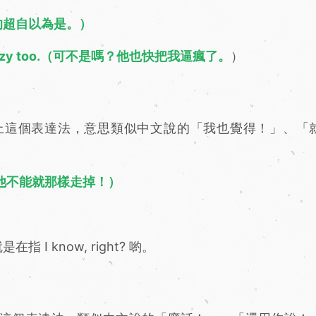
uke 真的超自以為是。）
ng me crazy too.（可不是嗎？他也快把我逼瘋了。
）
上這個表達法，意思類似中文說的「我也覺得！」、「
 that!（他不能就那樣走掉！）
 I know, right? 喲。