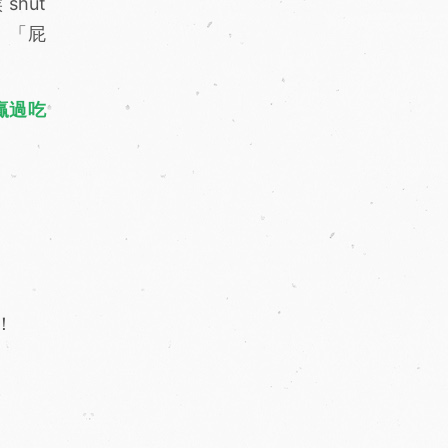
hut
、「屁
校時贏過吃
！