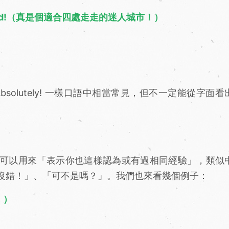
alk around!（真是個適合四處走走的迷人城市！）
y!、Absolutely! 一樣口語中相當常見，但不一定能從字面
可以用來「表示你也這樣認為或有過相同經驗」，類似
沒錯！」、「可不是嗎？」。我們也來看幾個例子：
了！）