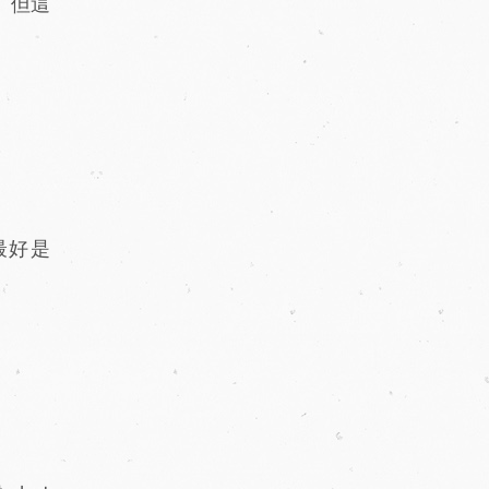
」但這
最好是