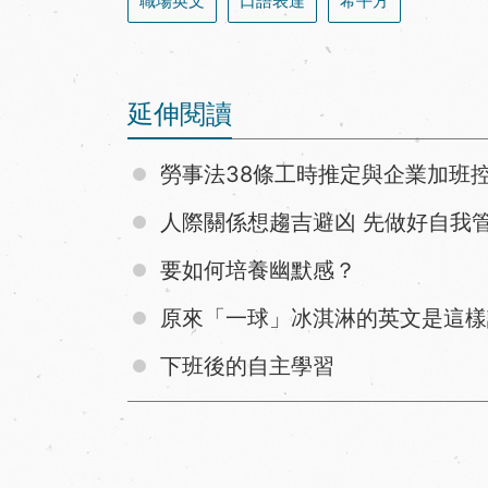
職場英文
口語表達
希平方
延伸閱讀
勞事法38條工時推定與企業加班
人際關係想趨吉避凶 先做好自我
要如何培養幽默感？
原來「一球」冰淇淋的英文是這樣
下班後的自主學習