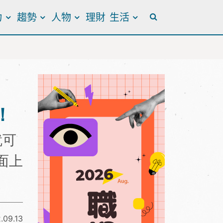
力
趨勢
人物
理財
生活
全站搜尋
！
就可
字面上
.09.13