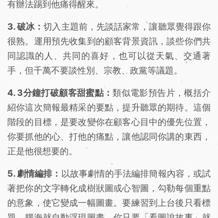
有辦法踢到他痛得醒來。
3. 破冰：
切入主題前，先談話家常，讓聽眾覺得跟你
很熟。運用預先收集到的顧客背景資訊，談些你們共
同認識的人、共同的喜好，也可以從天氣、交通著
手，但千萬不要談性別、宗教、政黨等議題。
4. 3分鐘打破顧客甜蜜點：
類似電影預告片，概括介
紹你這次簡報最精采的要點，提升聽眾的期待。這個
階段的目標，是要改變你在顧客心目中的優先位置，
你要抓他的心、打他的痛點，讓他認同你講的東西，
正是他很想要的。
5. 劇情編排：
以故事劇情的手法編排簡報內容，或試
著把你的文字轉化成樹狀圖或心智圖，勾勒每個重點
的意象，使它變成一幅圖畫。要練習到上台後只看標
題，腦海就自動浮現圖畫，你只要「看圖說故事」就