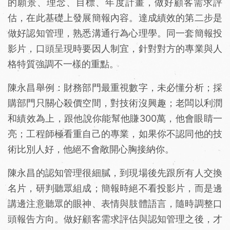
的願景、理念、目標、年度計畫，做好顧客需求評
估，在此基礎上發展簡報內容。達成績效的第二步是
做好認知管理，熟悉溝通行為心理學。同一套簡報投
影片，口頭呈現時要因人制宜，針對對方的專業與人
格特質強調不一樣的重點。
陳永昌舉例：財務部門最重視數字，未必懂分析；採
購部門只關心殺價空間，對技術沒興趣；老闆以利潤
和績效為上，跟他說你能幫他賺300萬，他會眼睛一
亮；工程師極看重自己的專業，如果你不認同他的技
術比別人好，他絕不會敞開心胸接納你。
陳永昌的認知管理很細膩，到現場後先跟所有人交換
名片，研判聽眾組成；簡報時絕不看投影片，而是邊
講邊注意聽眾的眼神、表情與肢體語言，隨時調整口
頭報告方向。做好顧客需求評估與認知管理之後，才