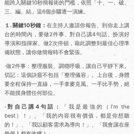
能跨入關鍵10秒簡報術的門檻，依照「十、一、破、
三、編、結」這6個步驟逐一演練。
１. 關鍵10秒鐘：
在主持人邀請你報告、到你走上講
台的時間內，要做2件事、對自己講4句話、扮演好
導演和指揮家、做2次停頓，藉此調整到最佳心理準
備狀態，讓你做簡報時不會緊張。
‧做2件事：整理服裝、調穩呼吸，讓自己平靜下來。
切記：這個訣竅不包括「整理儀容」。上台後，身體
要全程保持一直線，一手拿麥克風、一手比手勢，絕
不能摸身體任何部位。
‧對自己講4句話：
「我是最強的（I'm the
best）！」、「我的內容很有價值，都是你想聽
的！」、「我以顧客需求為導向！」、「我會讓在座
每個人都有收穫！」。