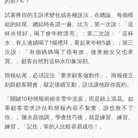
的那7％？
試著將你的主訴求變化成各種說法，在總論、每個模
組的結尾、總結時各講一遍。比方，第一次說：「這
杯水很好，喝了會年輕漂亮」；第二次說：「這杯
水，有人連續喝了1個禮拜，看起來年輕5歲」；第三
次說：「有個媽媽喝了很有效，後來她女兒也來
買。」顧客自然對這杯水印象深刻。
簡報結尾，必須設法「要求顧客做動作」。簡報後立
刻跟顧客開會，敲定後續互動，設法讓他跟你簽約。
「關鍵10秒簡報術絕非雪中送炭，而是錦上添花。如
果顧客需求評估和簡報內容不紮實，誰也救不了
你。」陳永昌強調，學會技巧後，就是練習、練習、
練習，「記住，笨的人比較容易成功！」