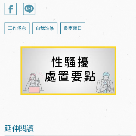
工作倦怠
自我進修
良臣棘日
延伸閱讀