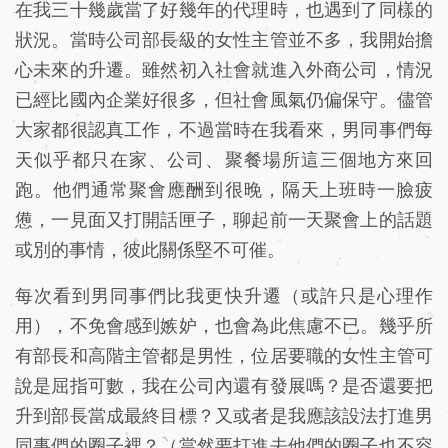
在我三十幾歲當了好幾年的代理時，也遇到了同樣的
狀況。當時公司部長級的女性主管並不多，我開始擔
心未來的升遷。雖然初入社會就進入外商公司，情況
已經比國內企業好很多，但社會風氣仍偏保守。儘管
大家都很認真工作，不過當時在我看來，男同事們每
天似乎都只在家、公司、聚餐場所這三個地方來回
跑。他們通常聚會應酬到很晚，隔天上班時一臉疲
憊，一見面又打開話匣子，聊起前一天聚會上的話題
或別的事情，彼此關係堅不可催。
每次看到男同事們比我更快升遷（或許只是心理作
用），不免會感到嫉妒，也會為此焦慮不已。幾乎所
有部長和高階主管都是男性，位居要職的女性主管可
說是屈指可數，我在公司內還有發展嗎？是否還要把
升到部長當成最終目標？又或者是我應該設法打進男
同事們的圈子裡？（當然要打進去他們的圈子也不容