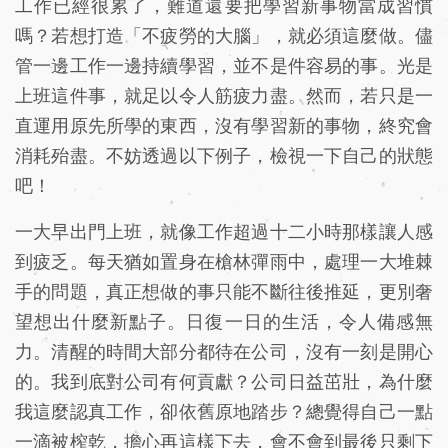
工作已經很累了，難道還要把學習新事物當成習慣
嗎？若想打造「不疲勞的大腦」，就必須這麼做。儘
管一邊工作一邊持續學習，並不是件容易的事。光是
上班這件事，就足以令人筋疲力盡。然而，若只是一
直運用原先所學的東西，沒有學習新的事物，終究會
消耗殆盡。不妨透過以下例子，檢視一下自己的狀態
吧！
一大早出門上班，就像工作超過十二小時那樣讓人感
到疲乏。每天猶如置身在槍林彈雨中，處理一大堆棘
手的問題，真正想做的事只能不斷往後推延，更別奢
望想出什麼新點子。日復一日的生活，令人備感無
力。清醒的時間大部分都待在公司，沒有一刻是開心
的。我到底對公司有何貢獻？公司日益茁壯，為什麼
我這麼認真工作，卻依舊原地踏步？總覺得自己一點
一滴被榨乾，擔心再這樣下去，會不會到最後只剩下