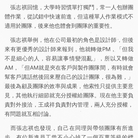
張志祺回憶，大學時習慣單打獨鬥，常一人包辦團
體作業，從試錯中快速前進，但這種單人作業模式不
適用於團隊，後來他也體會到團隊的重要性。
張志祺舉例，他在公司最初的角色是設計師，但後
來有更優秀的設計師來報到，他就轉做PM，「但我
不是細心的人，容易讓事情變混亂」，所以又轉做
AM，「但AM就是夾在客戶與製作團隊間，有時就會
幫客戶講話然後回來壓自己的設計團隊，很為難，」
最後為顧及團隊的效率與成果，他索性只提供主要意
見，其他執行細節就充分授權給團隊。現在他主要負
責對外接洽，王成祥負責對內管理，兩人充分授權，
有問題就互相討論。
而張志祺也發現，自己在同理與帶領團隊有所進
步。有位新進員工曾不小心掉了一個百萬等級的標