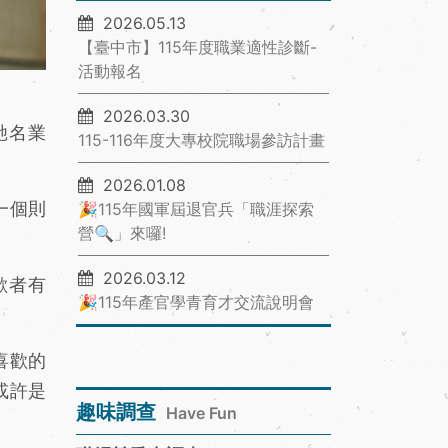
2026.05.13
【臺中市】115年度職業適性診斷-
活動報名
2026.03.30
馳名業
115-116年度大專校院職場參訪計畫
2026.01.08
一個則
🎉115年國軍屆退官兵「職涯探索
營🔍」來囉!
2026.03.12
歡者有
🎉115年產官學青育才交流說明會
喜歡的
或許是
趣味調查
Have Fun
。