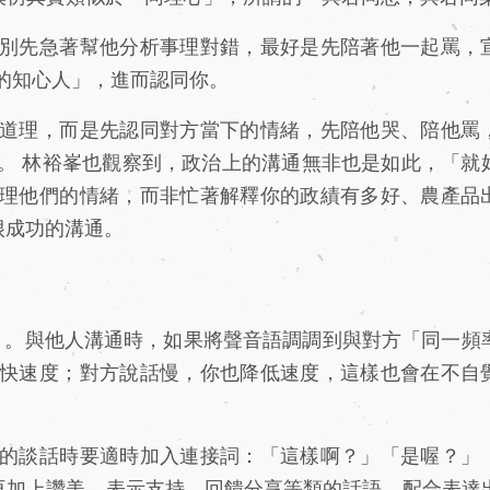
別先急著幫他分析事理對錯，最好是先陪著他一起罵，
的知心人」，進而認同你。
道理，而是先認同對方當下的情緒，先陪他哭、陪他罵
。 林裕峯也觀察到，政治上的溝通無非也是如此，「就
理他們的情緒，而非忙著解釋你的政績有多好、農產品
很成功的溝通。
」。與他人溝通時，如果將聲音語調調到與對方「同一頻
快速度；對方說話慢，你也降低速度，這樣也會在不自
的談話時要適時加入連接詞：「這樣啊？」「是喔？」
再加上讚美、表示支持、回饋分享等類的話語，配合表達