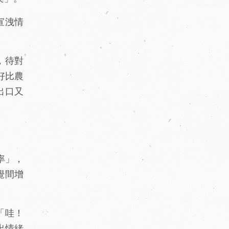
宣洩情
，待對
好比農
出口又
率」，
覺間增
「哇！
出情緒