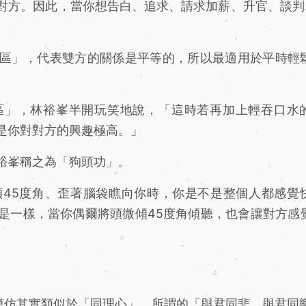
對方。因此，當你想告白、追求、請求加薪、升官、談判
區」，代表雙方的關係是平等的，所以最適用於平時輕
」，林裕峯半開玩笑地說，「這時若再加上輕吞口水
是你對對方的興趣極高。」
裕峯稱之為「狗頭功」。
45度角、歪著腦袋瞧向你時，你是不是整個人都感覺
是一樣，當你偶爾將頭微傾45度角傾聽，也會讓對方感
模仿其實類似於「同理心」，所謂的「與君同悲，與君同