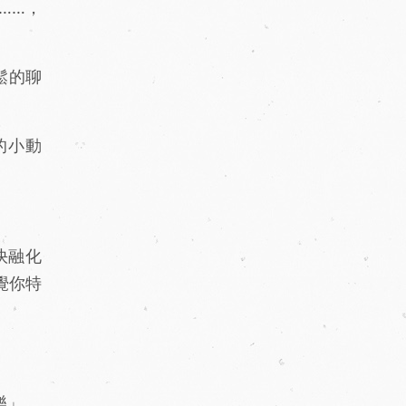
……，
鬆的聊
的小動
快融化
覺你特
樂」。