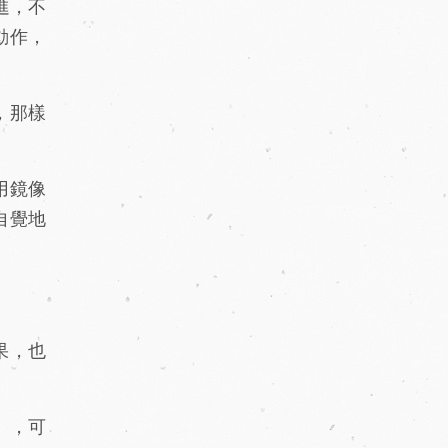
進，不
動作，
，那樣
用鏡像
自覺地
果，也
」，可