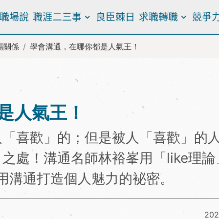
職場說
職涯二三事
良臣棘日
求職轉職
競爭
場關係
學會溝通，在哪你都是人氣王！
是人氣王！
人「喜歡」的；但是被人「喜歡」的
之處！溝通名師林裕峯用「like理論
用溝通打造個人魅力的袐密。
202