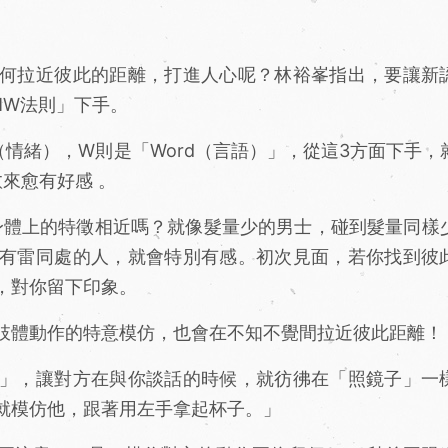
何拉近彼此的距離，打進人心呢？林裕峯指出，要讓新
MW法則」下手。
（情緒），W則是「Word（言語）」，從這3方面下手，
愈來愈有好感 。
身體上的特徵相近嗎？就像髮量少的男士，碰到髮量同樣
有雷同處的人，就會特別有感。初次見面，若你找到彼
，對你留下印象。
肢體動作的特意模仿，也會在不知不覺間拉近彼此距離！
」，讓對方在與你談話的時候，就彷彿在「照鏡子」一
就模仿他，跟著用左手拿起杯子。」