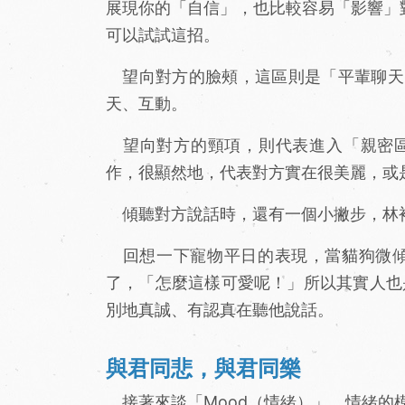
展現你的「自信」，也比較容易「影響」
可以試試這招。
望向對方的臉頰，這區則是「平輩聊天
天、互動。
望向對方的頸項，則代表進入「親密區
作，很顯然地，代表對方實在很美麗，或
傾聽對方說話時，還有一個小撇步，林
回想一下寵物平日的表現，當貓狗微傾
了，「怎麼這樣可愛呢！」所以其實人也
別地真誠、有認真在聽他說話。
與君同悲，與君同樂
接著來談「Mood（情緒）」。情緒的