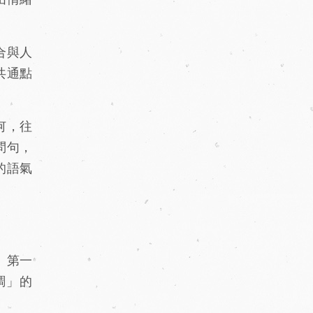
合與人
共通點
何，往
問句，
的語氣
。第一
調」的