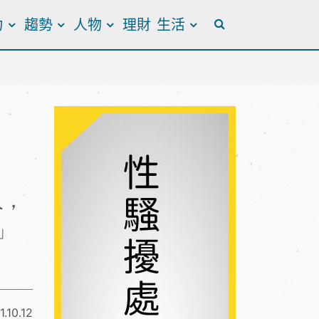
力
趨勢
人物
理財
生活
全站搜尋
人，
」
1.10.12