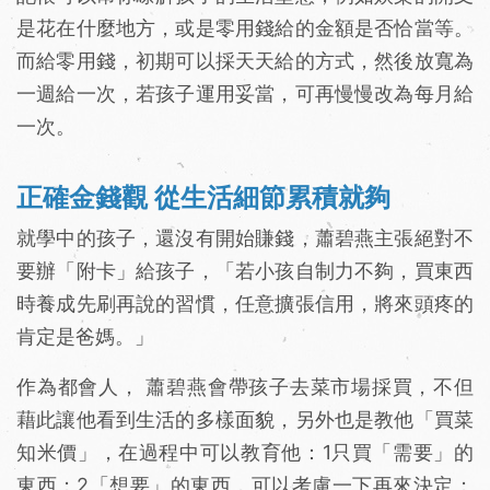
是花在什麼地方，或是零用錢給的金額是否恰當等。
而給零用錢，初期可以採天天給的方式，然後放寬為
一週給一次，若孩子運用妥當，可再慢慢改為每月給
一次。
正確金錢觀 從生活細節累積就夠
就學中的孩子，還沒有開始賺錢，蕭碧燕主張絕對不
要辦「附卡」給孩子，「若小孩自制力不夠，買東西
時養成先刷再說的習慣，任意擴張信用，將來頭疼的
肯定是爸媽。」
作為都會人， 蕭碧燕會帶孩子去菜市場採買，不但
藉此讓他看到生活的多樣面貌，另外也是教他「買菜
知米價」，在過程中可以教育他：1只買「需要」的
東西；2「想要」的東西，可以考慮一下再來決定；