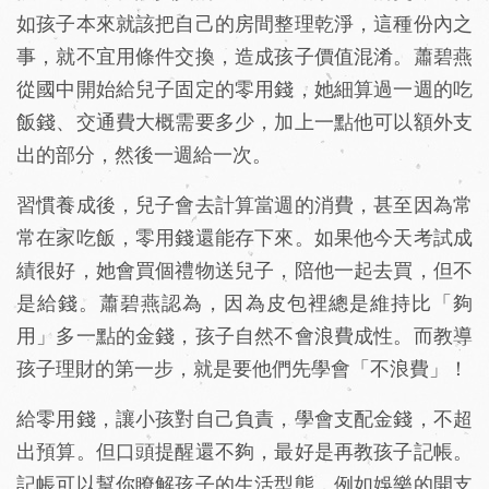
如孩子本來就該把自己的房間整理乾淨，這種份內之
事，就不宜用條件交換，造成孩子價值混淆。蕭碧燕
從國中開始給兒子固定的零用錢，她細算過一週的吃
飯錢、交通費大概需要多少，加上一點他可以額外支
出的部分，然後一週給一次。
習慣養成後，兒子會去計算當週的消費，甚至因為常
常在家吃飯，零用錢還能存下來。如果他今天考試成
績很好，她會買個禮物送兒子，陪他一起去買，但不
是給錢。蕭碧燕認為，因為皮包裡總是維持比「夠
用」多一點的金錢，孩子自然不會浪費成性。而教導
孩子理財的第一步，就是要他們先學會「不浪費」！
給零用錢，讓小孩對自己負責，學會支配金錢，不超
出預算。但口頭提醒還不夠，最好是再教孩子記帳。
記帳可以幫你瞭解孩子的生活型態，例如娛樂的開支