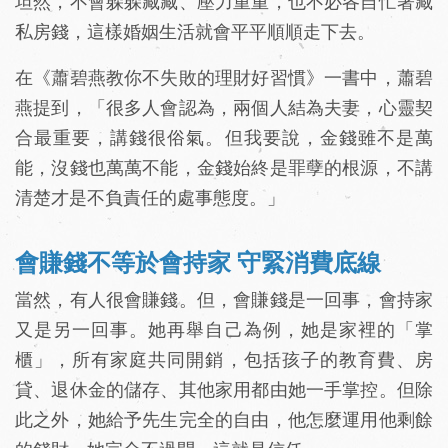
坦然，不會躲躲藏藏、壓力重重，也不必各自忙著藏
私房錢，這樣婚姻生活就會平平順順走下去。
在《蕭碧燕教你不失敗的理財好習慣》一書中，蕭碧
燕提到，「很多人會認為，兩個人結為夫妻，心靈契
合最重要，講錢很俗氣。但我要說，金錢雖不是萬
能，沒錢也萬萬不能，金錢始終是罪孽的根源，不講
清楚才是不負責任的處事態度。」
會賺錢不等於會持家 守緊消費底線
當然，有人很會賺錢。但，會賺錢是一回事，會持家
又是另一回事。她再舉自己為例，她是家裡的「掌
櫃」，所有家庭共同開銷，包括孩子的教育費、房
貸、退休金的儲存、其他家用都由她一手掌控。但除
此之外，她給予先生完全的自由，他怎麼運用他剩餘