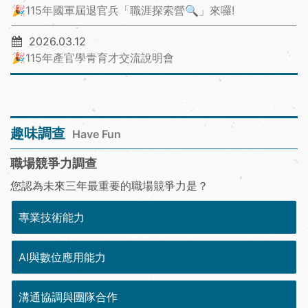
🎉115年國軍屆退官兵「職涯探索營🔍」來囉!
2026.03.12
🎉115年產官學青育才交流說明會
趣味調查
Have Fun
職場競爭力調查
您認為未來三年最重要的職場競爭力是？
專業技術能力
AI與數位應用能力
溝通協調與團隊合作