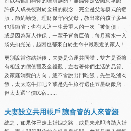
別以為他們與你的理財無關！無論你是否願意承認，
許多人成長後對於金錢的觀念，完全是父母模式的翻
版，節約勤儉、理財保守的父母，教出來的孩子多半
也很節省；也有人這一生最重大的一次「被倒債」，
或是因為幫人作保，一輩子背負巨債，每月薪水一入
袋先扣光光，起因也都來自於生命中最親近的家人！
更別說當你結婚後，夫妻是命運共同體，雙方是否擁
有相近的價值觀及金錢觀，左右著你們生活的品質、
及家庭消費的方向，總不會說出門吃飯，先生吃滷肉
飯，太太吃牛排吧？或是先生旅行選住五星級飯店，
但太太選平價民宿……。
夫妻設立共用帳戶 讓會管的人來管錢
總之，如果你已走上婚姻之路，或是未來即將踏入婚