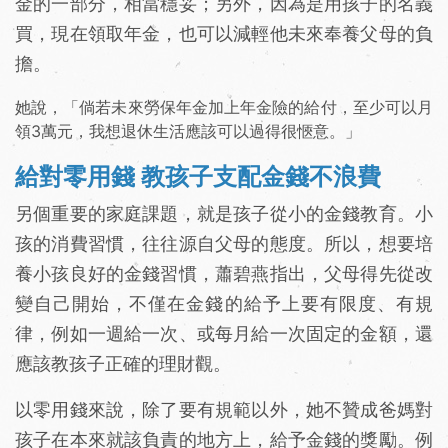
金的一部分，相當穩妥；另外，因為是用孩子的名義
買，現在領取年金，也可以減輕他未來奉養父母的負
擔。
她說，「倘若未來勞保年金加上年金險的給付，至少可以月
領3萬元，我想退休生活應該可以過得很愜意。」
給對零用錢 教孩子支配金錢不浪費
另個重要的家庭課題，就是孩子從小的金錢教育。小
孩的消費習慣，往往源自父母的態度。所以，想要培
養小孩良好的金錢習慣，蕭碧燕指出，父母得先從改
變自己開始，不僅在金錢的給予上要有限度、有規
律，例如一週給一次、或每月給一次固定的金額，還
應該教孩子正確的理財觀。
以零用錢來說，除了要有規範以外，她不贊成爸媽對
孩子在本來就該負責的地方上，給予金錢的獎勵。例