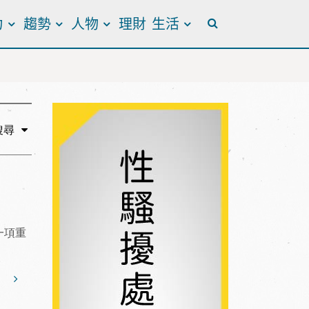
力
趨勢
人物
理財
生活
全站搜尋
搜尋
一項重