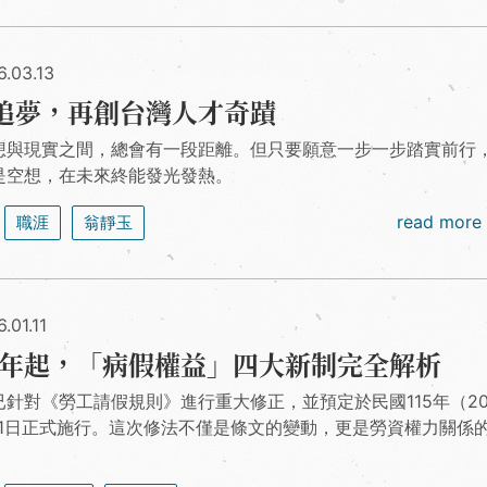
6.03.13
追夢，再創台灣人才奇蹟
想與現實之間，總會有一段距離。但只要願意一步一步踏實前行
是空想，在未來終能發光發熱。
read more
職涯
翁靜玉
.01.11
26年起，「病假權益」四大新制完全解析
已針對《勞工請假規則》進行重大修正，並預定於民國115年（20
月1日正式施行。這次修法不僅是條文的變動，更是勞資權力關係
。