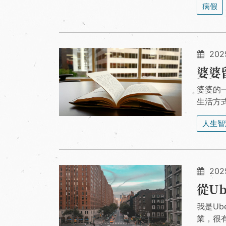
病假
202
婆婆
婆婆的
生活方
人生智
2025
從U
我是Ub
業，很