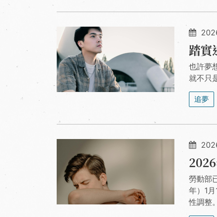
202
踏實
也許夢
就不只
追夢
2026
20
勞動部
年）1
性調整