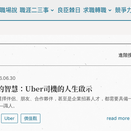
職場說
職涯二三事
良臣棘日
求職轉職
競爭
進階
6.06.30
的智慧：Uber司機的人生啟示
選擇伴侶、朋友、合作夥伴，甚至是企業招募人才，都需要具備
──識人。
read more
Uber
價值觀