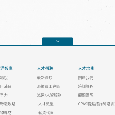
職涯智庫
人才徵聘
人才培訓
職場說
最新職缺
關於我們
良臣棘日
派遣員工專區
培訓課程
競爭力
派遣/人資服務
顧問團隊
求轉職攻略
-人才派遣
CPAS職涯諮詢師培訓
人物專訪
-薪資代管