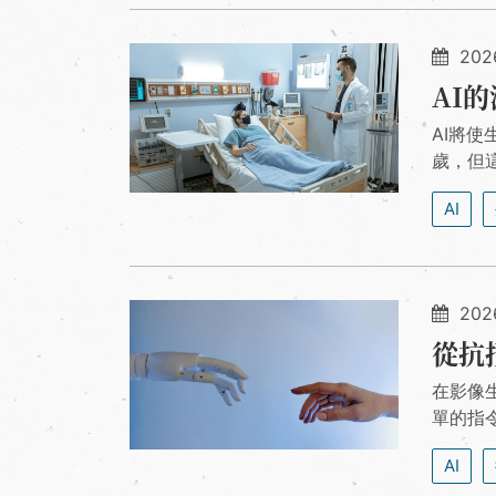
202
AI
AI將
歲，但
AI
202
從抗
在影像
單的指
AI