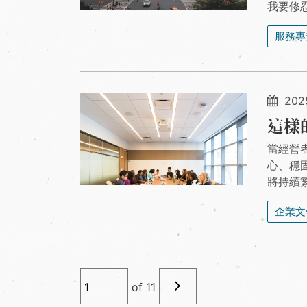
我要修
服務專
202
這樣
當經營
心、穩
將持續
企業文
of
11