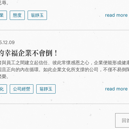
忍辱。
read more
業
態度
翁靜玉
5.12.09
的幸福企業不會倒！
者與員工之間建立起信任、彼此常懷感恩之心，企業便能形成健
固且正向的內在循環。如此企業文化所支撐的公司，不僅不易倒
繁榮。
read more
化
公司經營
翁靜玉
回