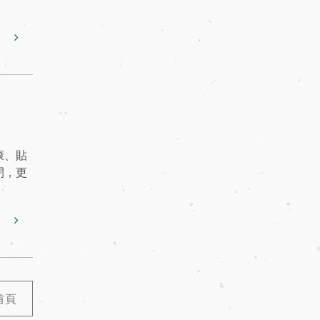
康、貼
閉，更
首頁