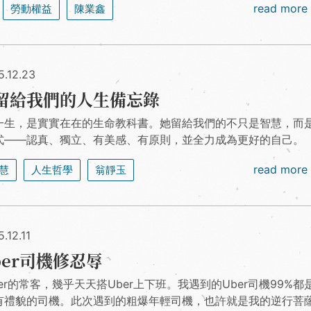
read more
勞動權益
陳業鑫
5.12.23
留給我們的人生備忘錄
一生，是實實在在的生命教科書。她留給我們的不只是智慧，而
式——認真、獨立、有美感、有原則，並全力成為更好的自己。
read more
慧
人生哲學
翁靜玉
.12.11
ber司機修忍辱
er的常客，幾乎天天搭Uber上下班。我遇到的Uber司機99%都
有禮貌的司機。此次遇到的粗爆年輕司機，也許就是我的逆行菩