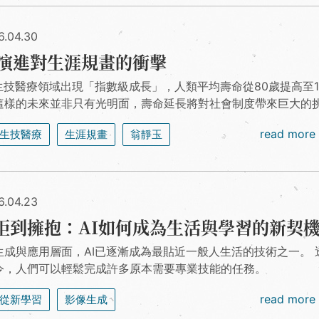
6.04.30
的演進對生涯規畫的衝擊
使生技醫療領域出現「指數級成長」，人類平均壽命從80歲提高至1
這樣的未來並非只有光明面，壽命延長將對社會制度帶來巨大的
read more
生技醫療
生涯規畫
翁靜玉
6.04.23
拒到擁抱：AI如何成為生活與學習的新契
生成與應用層面，AI已逐漸成為最貼近一般人生活的技術之一。 
令，人們可以輕鬆完成許多原本需要專業技能的任務。
read more
從新學習
影像生成