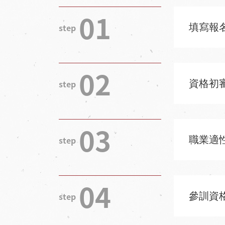
01
填寫報
02
資格初
03
職業適
04
參訓資