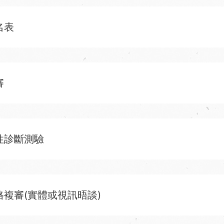
名表
審
性診斷測驗
格複審(實體或視訊晤談)