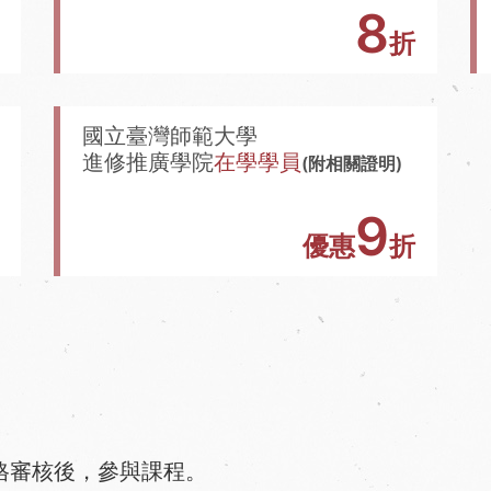
8
折
國立臺灣師範大學
進修推廣學院
在學學員
(附相關證明)
9
優惠
折
格審核後，參與課程。