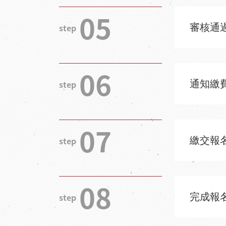
05
審核通
06
通知繳
07
繳交報
08
完成報