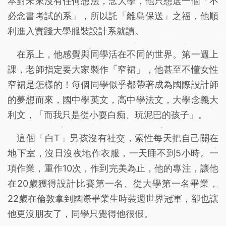
本對未來沒有任何想法，念大學，他只想選一個「不
必念書考試的系」，所以託「離島保送」之福，他順
利進入實踐大學服裝設計系就讀。
在系上，他感覺與同學活在不同的世界。第一週上
課，老師指定要大家製作「窄裙」，他甚至不懂女性
窄裙是怎樣的！每個同學似乎都帶著成為國際設計師
的夢想而來，國中學英文，高中學法文，大學念義大
利文，「而我只是從小耍白痴、玩泥巴的孩子」。
這個「白T」男孩沒有社交，索性每天把自己關在
地下室，沒日沒夜地作衣服，一天睡不到5小時。一
項作業，重作10次，作到完美為止，他的專注，讓他
在20歲獲得設計比賽第一名、從大學第一名畢業，
22歲在倫敦拿到國際畢業生時裝週世界冠軍，卻也讓
他更沒朋友了，同學只覺得他很假。