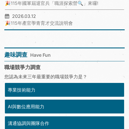
🎉115年國軍屆退官兵「職涯探索營🔍」來囉!
2026.03.12
🎉115年產官學青育才交流說明會
趣味調查
Have Fun
職場競爭力調查
您認為未來三年最重要的職場競爭力是？
專業技術能力
AI與數位應用能力
溝通協調與團隊合作