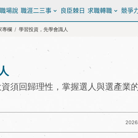
職場說
職涯二三事
良臣棘日
求職轉職
競爭
家專欄
學習投資，先學會識人
人
投資須回歸理性，掌握選人與選產業
2026