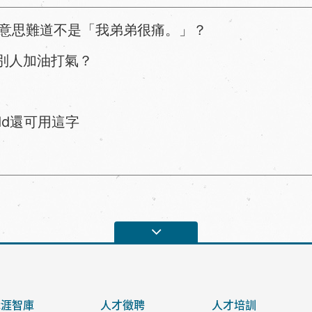
h a pain. 意思難道不是「我弟弟很痛。」？
幫別人加油打氣？
dd還可用這字
職涯智庫
人才徵聘
人才培訓