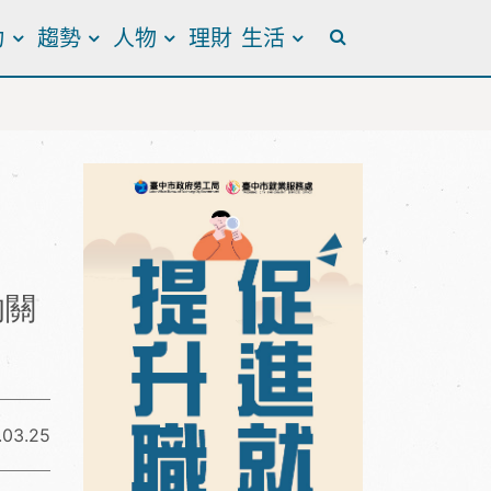
力
趨勢
人物
理財
生活
全站搜尋
的關
.03.25