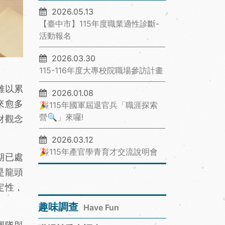
2026.05.13
【臺中市】115年度職業適性診斷-
活動報名
2026.03.30
115-116年度大專校院職場參訪計畫
難以累
2026.01.08
來愈多
🎉115年國軍屆退官兵「職涯探索
營🔍」來囉!
財觀念
2026.03.12
🎉115年產官學青育才交流說明會
期已處
是龍頭
定性，
趣味調查
Have Fun