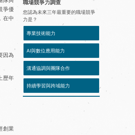
團隊與
職場競爭力調查
競爭優
您認為未來三年最重要的職場競爭
，在中
力是？
專業技術能力
AI與數位應用能力
要因為
溝通協調與團隊合作
上歷年
持續學習與跨域能力
輕創業