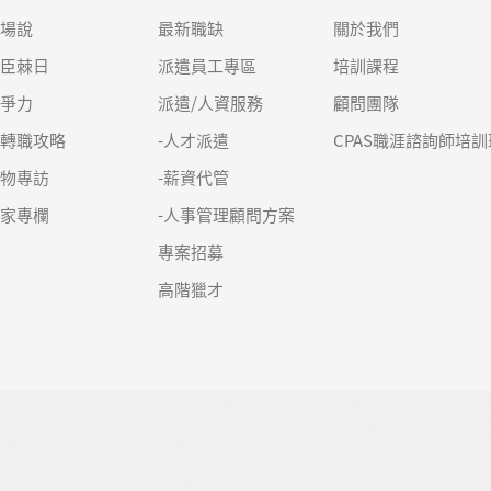
職場說
最新職缺
關於我們
良臣棘日
派遣員工專區
培訓課程
競爭力
派遣/人資服務
顧問團隊
求轉職攻略
-人才派遣
CPAS職涯諮詢師培訓
人物專訪
-薪資代管
名家專欄
-人事管理顧問方案
專案招募
高階獵才