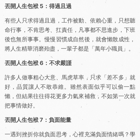
丟開人生包袱 5：得過且過
有些人只求得過且過，工作被動、依賴心重，只想聽
命行事，不肯思考、扛責任，凡事都不思進步，下班
後也無所事事。慢慢習慣成自然後，就會懶散成性，
將人生精華消磨殆盡，一輩子都是「萬年小職員」。
丟開人生包袱 6：不求嚴謹
許多人做事粗心大意、馬虎草率，只求「差不多」就
好，品質讓人不敢恭維。雖然表面似乎可以偷一點
懶，但結果往往得花更多力氣來補救，不如第一次就
把事情做好。
丟開人生包袱 7：負面能量
一遇到挫折你就負面思考，心裡充滿負面情緒嗎？學