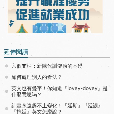
延伸閱讀
六個支柱：新陳代謝健康的基礎
如何處理別人的看法？
英文也有疊字！你知道『lovey-dovey』是
什麼意思嗎？
計畫永遠趕不上變化！『延期』『延誤』
『拖延』英文怎麼說？