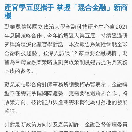
產官學五度攜手 掌握「混合金融」新商
機
勤業眾信與國立政治大學金融科技研究中心自2021
年展開策略合作，今年論壇邁入第五屆，持續透過研
究與論壇深化產官學對話。本次報告系統性盤點全球
金融科技趨勢，並深入訪談 12 家重要金融機構，期
望為台灣金融業策略規劃與政策制度建言提供具實務
基礎的參考。
勤業眾信聯合會計師事務所總裁柯志賢表示，金融轉
型不僅需要掌握國際趨勢，更需要透過跨界合作，將
政策方向、技術能力與產業需求轉化為可落地的發展
路徑。
針對最新政策方向以及產業期許，金融監督管理委員