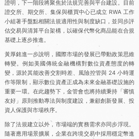
證明，下一階段將聚焦於法規完善與平台建設。目前
證交所、期交所、集保與櫃買中心已成立 RWA 工作
小組著手盤點相關法規適用性與制度缺口，並同步評
估交易與清算平台架構，以確保代幣化商品能在合規
基礎上逐步推進。
黃厚銘進一步說明，國際市場的發展已帶動政策思維
轉變。例如美國傳統金融機構對數位資產態度的轉
變，源於其能改善交割時差、風險控管與 24 小時運
作等限制，顯示數位資產正成為未來金融基礎設施的
重要一環。在此趨勢下，金管會也將持續秉持「審慎
友好」原則推動專法與制度建設，兼顧創新發展、投
資人保護與市場秩序。
除了法規建立以外，市場端的實務需求亦同步浮現。
隨著應用場景擴展，企業在跨境交易中採用穩定幣進