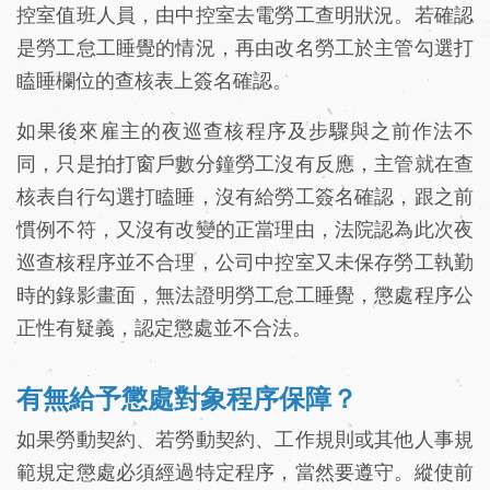
控室值班人員，由中控室去電勞工查明狀況。若確認
是勞工怠工睡覺的情況，再由改名勞工於主管勾選打
瞌睡欄位的查核表上簽名確認。
如果後來雇主的夜巡查核程序及步驟與之前作法不
同，只是拍打窗戶數分鐘勞工沒有反應，主管就在查
核表自行勾選打瞌睡，沒有給勞工簽名確認，跟之前
慣例不符，又沒有改變的正當理由，法院認為此次夜
巡查核程序並不合理，公司中控室又未保存勞工執勤
時的錄影畫面，無法證明勞工怠工睡覺，懲處程序公
正性有疑義，認定懲處並不合法。
有無給予懲處對象程序保障？
如果勞動契約、若勞動契約、工作規則或其他人事規
範規定懲處必須經過特定程序，當然要遵守。縱使前