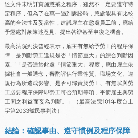
述文件未明訂實施懲戒之程序，雖然不一定要遵守特
定程序，但為了在萬一遇到訴訟時，懲處能具有比較
高的合法性及妥當性，建議雇主在懲處員工前，應給
予懲處對象陳述意見、提出答辯甚至申復之機會。
最高法院判決曾經表示，雇主有無給予勞工的程序保
障，是判斷勞工違規是否「情節重大」的綜合判斷因
素。「是否達於此處『情節重大』程度，應由雇主依
據社會一般通念，審酌評估行業性質、職場文化、違
規行為所造成影響、是否可歸責於勞工、有無賦與勞
工必要程序保障即勞工可否預期等項，平衡雇主與勞
工間之利益而妥為判斷。」（最高法院101年度台上
字第2033號民事判決）
結論：確認事由、遵守慣例及程序保障