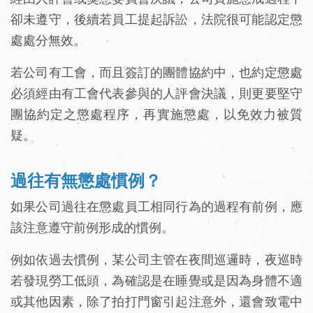
卻未遵守，後續若員工提起訴訟，法院很可能認定懲
處處分無效。
若公司有工會，而且簽訂的團體協約中，也約定懲處
必須經由有工會代表參與的人評會決議，則更要堅守
團協約定之懲處程序，再實施懲處，以免效力被質
疑。
過往有無懲處慣例？
如果公司過往在懲處員工相同行為的過程有前例，應
該注意遵守前例形成的慣例。
例如依過去慣例，某公司主管在夜間巡邏時，夜巡時
若發現勞工低頭，為確認是在睡覺或是因為身體不適
或其他因素，除了拍打門窗引起注意外，還會致電中