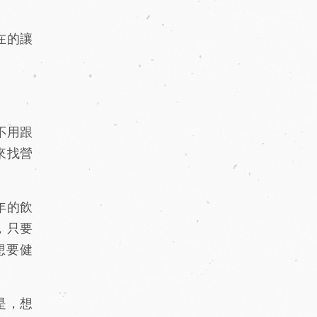
在的讓
不用跟
來找營
年的飲
，只要
想要健
是，想