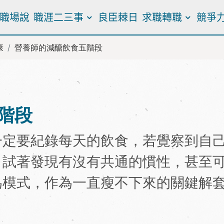
職場說
職涯二三事
良臣棘日
求職轉職
競爭
康
營養師的減醣飲食五階段
階段
一定要紀錄每天的飲食，若覺察到自
，試著發現有沒有共通的慣性，甚至
為模式，作為一直瘦不下來的關鍵解