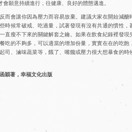
才會願意持續進行，往健康、良好的體態邁進。
反而會讓你因為壓力而容易放棄。建議大家在開始減醣
些時候常破戒、吃過量，試著發現有沒有共通的慣性，
一直瘦不下來的關鍵解套之鑰。如果在飲食紀錄裡發現
餐吃的不夠多，可以適當的增加份量，實實在在的吃飽
起司、滷味蔬菜等，餓了、嘴饞或壓力很大想暴食的時
趙函穎著，幸福文化出版