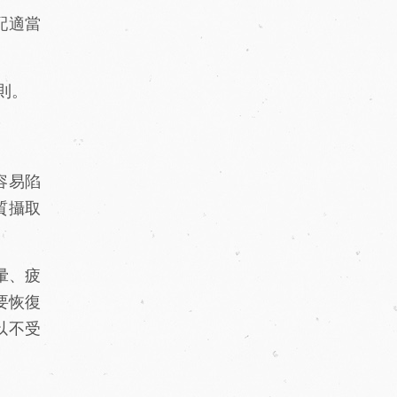
配適當
則。
容易陷
質攝取
暈、疲
要恢復
以不受