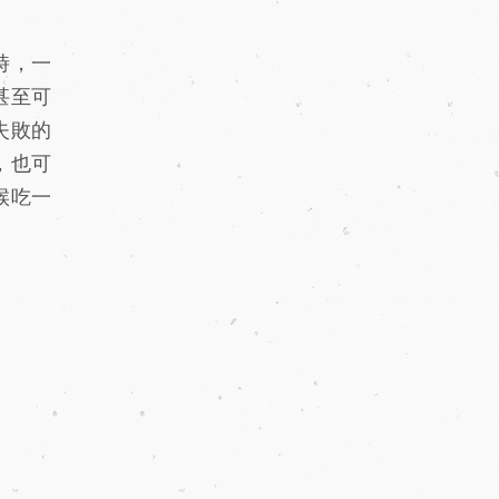
時，一
甚至可
失敗的
，也可
候吃一