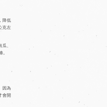
，降低
公克左
南瓜、
條。
。因為
才會開