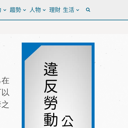
力
趨勢
人物
理財
生活
全站搜尋
己在
可以
套之