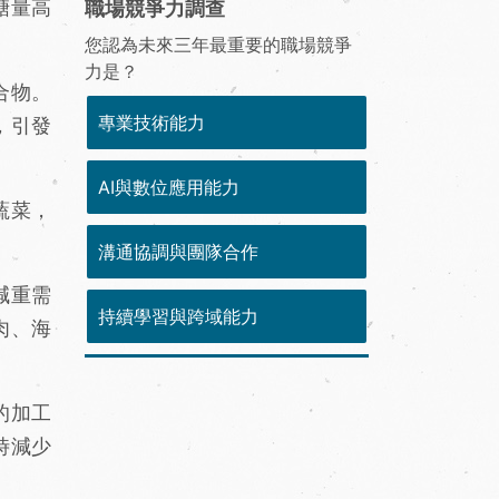
糖量高
職場競爭力調查
您認為未來三年最重要的職場競爭
力是？
合物。
專業技術能力
，引發
AI與數位應用能力
蔬菜，
溝通協調與團隊合作
減重需
持續學習與跨域能力
肉、海
的加工
時減少