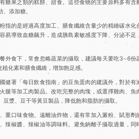
有糖果之類的糕餅、甜食。這些食物的主要原料多有含
肪、添加糖。
粉指的是經過高度加工、膳食纖維含量少的精緻碳水化
容易導致血糖飆升，造成胰島素敏感度下降、分泌不足
餐外食下，常會忽略蔬菜的攝取，建議每天要吃3∼6份
充植化素和膳食纖維，增加飽足感。
國健署「每日飲食指南」的豆魚蛋肉的建議外，對於有
火腿等加工肉製品。改吃完整的肉塊，或選擇雞肉、魚
、豆漿、豆干等黃豆製品，降低飽和脂肪的攝取。
、重口味食物。遠離油炸物，還有常加入澱粉、賦形劑
、辣椒醬、辣椒油等調味料。避免鈉離子攝取過量，同