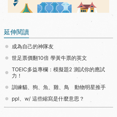
延伸閱讀
成為自己的神隊友
世足票價翻10倍 學黃牛票的英文
TOEIC多益專欄：模擬題2 測試你的應試
力！
訓練貓、狗、魚、雞、鳥 動物明星推手
ppl、w/ 這些縮寫是什麼意思？