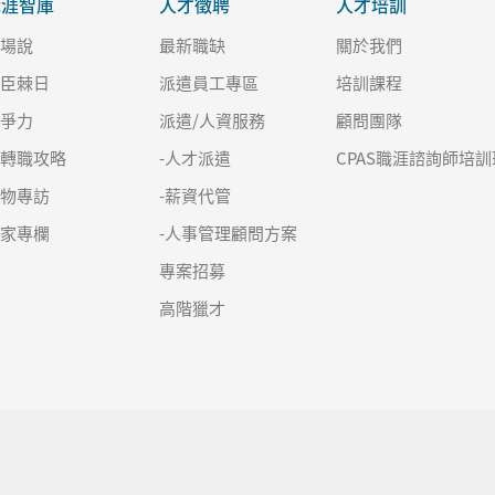
職涯智庫
人才徵聘
人才培訓
職場說
最新職缺
關於我們
良臣棘日
派遣員工專區
培訓課程
競爭力
派遣/人資服務
顧問團隊
求轉職攻略
-人才派遣
CPAS職涯諮詢師培訓
人物專訪
-薪資代管
名家專欄
-人事管理顧問方案
專案招募
高階獵才