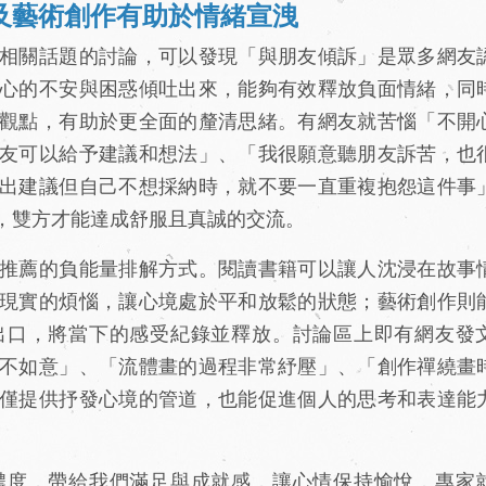
及藝術創作有助於情緒宣洩
相關話題的討論，可以發現「與朋友傾訴」是眾多網友
心的不安與困惑傾吐出來，能夠有效釋放負面情緒，同
觀點，有助於更全面的釐清思緒。有網友就苦惱「不開
友可以給予建議和想法」、「我很願意聽朋友訴苦，也
出建議但自己不想採納時，就不要一直重複抱怨這件事
，雙方才能達成舒服且真誠的交流。
推薦的負能量排解方式。閱讀書籍可以讓人沈浸在故事
現實的煩惱，讓心境處於平和放鬆的狀態；藝術創作則
出口，將當下的感受紀錄並釋放。討論區上即有網友發
不如意」、「流體畫的過程非常紓壓」、「創作禪繞畫
僅提供抒發心境的管道，也能促進個人的思考和表達能
濃度，帶給我們滿足與成就感，讓心情保持愉悅，專家