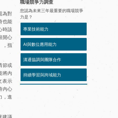
職場競爭力調查
您認為未來三年最重要的職場競爭
認為對
力是？
時也能
專業技術能力
心時該
很開心
AI與數位應用能力
」，指
溝通協調與團隊合作
情節或
能將內
持續學習與跨域能力
文表示
時內心
力，進
就建議