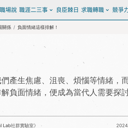
職場說
職涯二三事
良臣棘日
求職轉職
競爭
場關係
負面情緒這樣排解！
我們產生焦慮、沮喪、煩惱等情緒，
排解負面情緒，便成為當代人需要探
l Lab社群實驗室》
2024