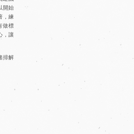
以開始
著，練
有做標
心，讓
緒排解