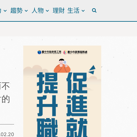
力
趨勢
人物
理財
生活
全站搜尋
而不
討的
.02.20