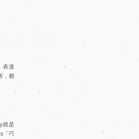
，表達
」等，都
ay就是
ns「巧