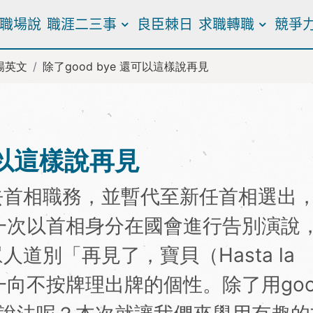
職場說
職涯二三事
良臣棘日
求職轉職
競爭
場英文
除了good bye 還可以這樣說再見
還可以這樣說再見
去首相職務，並暫代至新任首相選出
後一次以首相身分在國會進行告別演說
道別「再見了，寶貝（Hasta la
不改他一向不按牌理出牌的個性。除了用goo