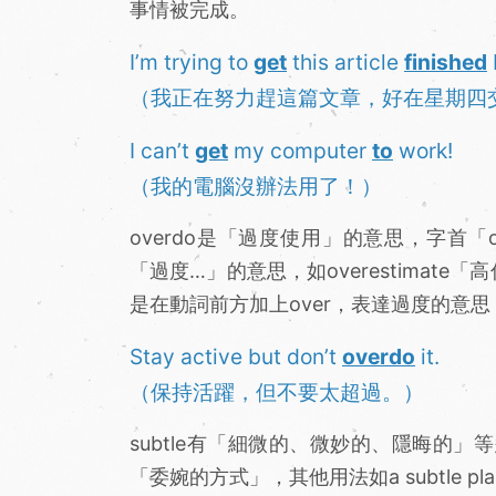
事情被完成。
I’m trying to
get
this article
finished
（我正在努力趕這篇文章，好在星期四
I can’t
get
my computer
to
work!
（我的電腦沒辦法用了！）
overdo是「過度使用」的意思，字首「
「過度…」的意思，如overestimate「
是在動詞前方加上over，表達過度的意思
Stay active but don’t
overdo
it.
（保持活躍，但不要太超過。）
subtle有「細微的、微妙的、隱晦的」等
「委婉的方式」，其他用法如a subtle plan