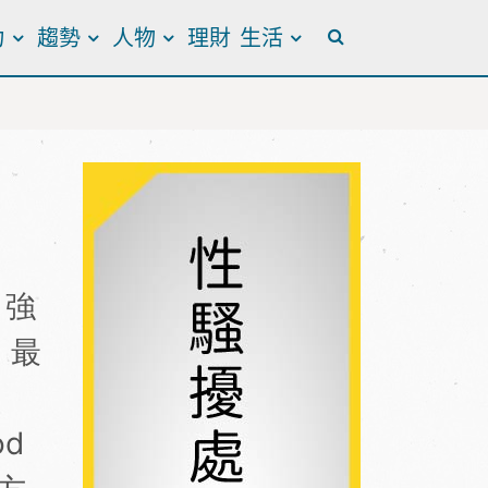
力
趨勢
人物
理財
生活
全站搜尋
，強
，最
d