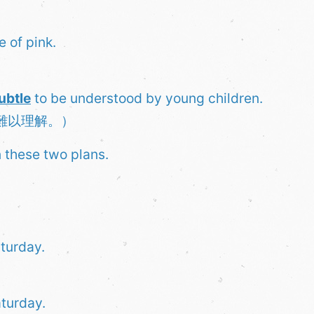
 of pink.
ubtle
to be understood by young children.
難以理解。）
 these two plans.
aturday.
aturday.