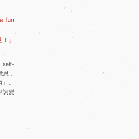
a fun
見！」
elf-
」意思，
高的」。
形容詞變