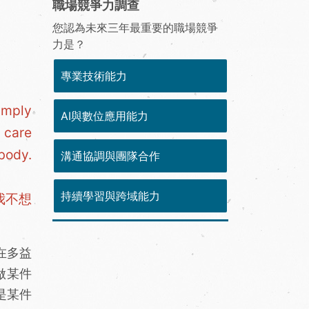
職場競爭力調查
您認為未來三年最重要的職場競爭
力是？
專業技術能力
imply
AI與數位應用能力
 care
body.
溝通協調與團隊合作
持續學習與跨域能力
我不想
在多益
去做某件
是某件