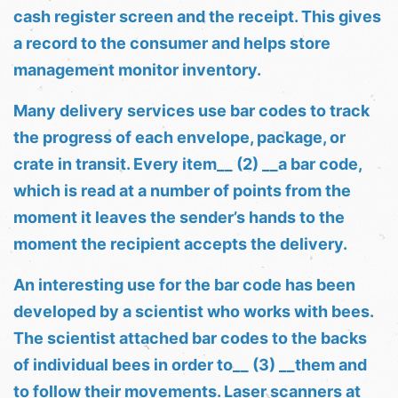
cash register screen and the receipt. This gives
a record to the consumer and helps store
management monitor inventory.
Many delivery services use bar codes to track
the progress of each envelope, package, or
crate in transit. Every item__ (2) __a bar code,
which is read at a number of points from the
moment it leaves the sender’s hands to the
moment the recipient accepts the delivery.
An interesting use for the bar code has been
developed by a scientist who works with bees.
The scientist attached bar codes to the backs
of individual bees in order to__ (3) __them and
to follow their movements. Laser scanners at