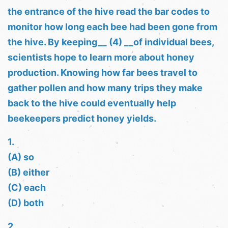
the entrance of the hive read the bar codes to
monitor how long each bee had been gone from
the hive. By keeping__ (4) __of individual bees,
scientists hope to learn more about honey
production. Knowing how far bees travel to
gather pollen and how many trips they make
back to the hive could eventually help
beekeepers predict honey yields.
1.
(A) so
(B) either
(C) each
(D) both
2.