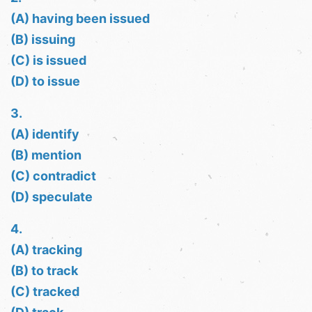
(A) having been issued
(B) issuing
(C) is issued
(D) to issue
3.
(A) identify
(B) mention
(C) contradict
(D) speculate
4.
(A) tracking
(B) to track
(C) tracked