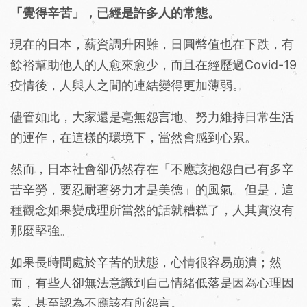
「覺得辛苦」，已經是許多人的常態。
現在的日本，薪資調升困難，日圓幣值也在下跌，有
餘裕幫助他人的人愈來愈少，而且在經歷過Covid-19
疫情後，人與人之間的連結變得更加薄弱。
儘管如此，大家還是毫無怨言地、努力維持日常生活
的運作，在這樣的環境下，當然會感到心累。
然而，日本社會卻仍然存在「不應該抱怨自己有多辛
苦辛勞，要忍耐著努力才是美德」的風氣。但是，這
種觀念如果變成理所當然的話就糟糕了，人其實沒有
那麼堅強。
如果長時間處於辛苦的狀態，心情很容易崩潰；然
而，有些人卻無法意識到自己情緒低落是因為心理因
素，甚至認為不應該有所怨言。