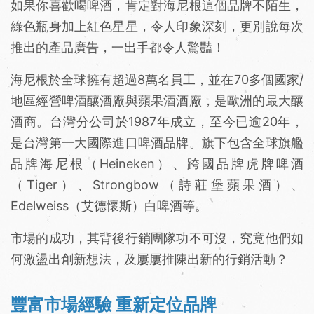
如果你喜歡喝啤酒，肯定對海尼根這個品牌不陌生，
綠色瓶身加上紅色星星，令人印象深刻，更別說每次
推出的產品廣告，一出手都令人驚豔！
海尼根於全球擁有超過8萬名員工，並在70多個國家/
地區經營啤酒釀酒廠與蘋果酒酒廠，是歐洲的最大釀
酒商。台灣分公司於1987年成立，至今已逾20年，
是台灣第一大國際進口啤酒品牌。旗下包含全球旗艦
品牌海尼根（Heineken）、跨國品牌虎牌啤酒
（Tiger）、Strongbow（詩莊堡蘋果酒）、
Edelweiss（艾德懷斯）白啤酒等。
市場的成功，其背後行銷團隊功不可沒，究竟他們如
何激盪出創新想法，及屢屢推陳出新的行銷活動？
豐富市場經驗 重新定位品牌