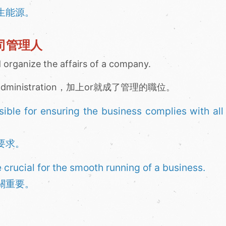
生能源。
s公司管理人
 organize the affairs of a company.
dministration，加上or就成了管理的職位。
ble for ensuring the business complies with all 
要求。
 crucial for the smooth running of a business.
關重要。