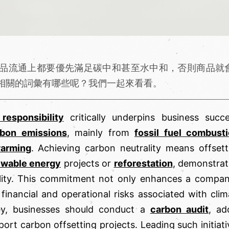
商品流通上都要優先滿足碳中和甚至水中和，否則商品就
相關的詞彙有哪些呢？我們一起來看看。
responsibility
critically underpins business succe
bon emissions
, mainly from
fossil fuel combust
warming
. Achieving carbon neutrality means offsett
ewable energy
projects or
reforestation
, demonstrat
lity. This commitment not only enhances a compan
financial and operational risks associated with clim
ey, businesses should conduct a
carbon audit
, ad
ort carbon offsetting projects. Leading such initiati