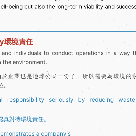
ll-being but also the long-term viability and success
lity環境責任
s and individuals to conduct operations in a way t
n the environment.
。由於企業也是地球公民一份子，所以需要為環境的
首位。
 responsibility seriously by reducing wast
認真對待環境責任。
 demonstrates a company's