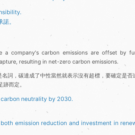
ibility.
承諾。
re a company's carbon emissions are offset by fu
pture, resulting in net-zero carbon emissions.
ality是名詞，碳達成了中性當然就表示沒有超標，要確定是
足跡而定。
 carbon neutrality by 2030.
s both emission reduction and investment in rene