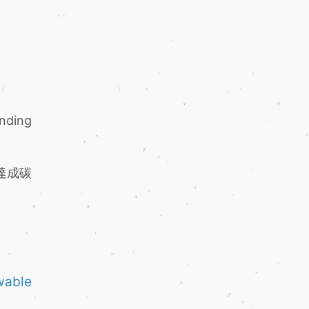
nding
否達成碳
wable