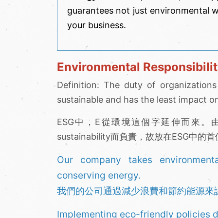
guarantees not just environmental we
your business.
Environmental Responsibi
Definition: The duty of organization
sustainable and has the least impact o
ESG中，E從環境這個字延伸而來
sustainability而負責，故放在ESG中的
Our company takes environmental
conserving energy.
我們的公司通過減少浪費和節約能源來
Implementing eco-friendly policies