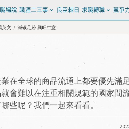
職場說
職涯二三事
良臣棘日
求職轉職
競爭
場英文
減碳足跡 興旺生意
造業在全球的商品流通上都要優先滿
品就會難以在注重相關規範的國家間
有哪些呢？我們一起來看看。
2023