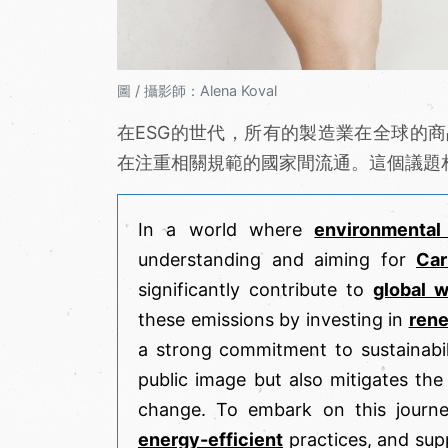
圖 / 攝影師：Alena Koval
在ESG的世代，所有的製造業在全球的
在注重相關規範的國家間流通。這個議題
In a world where
environmental 
understanding and aiming for
Car
significantly contribute to
global 
these emissions by investing in
ren
a strong commitment to sustainabi
public image but also mitigates the 
change. To embark on this journ
energy-efficient
practices, and supp