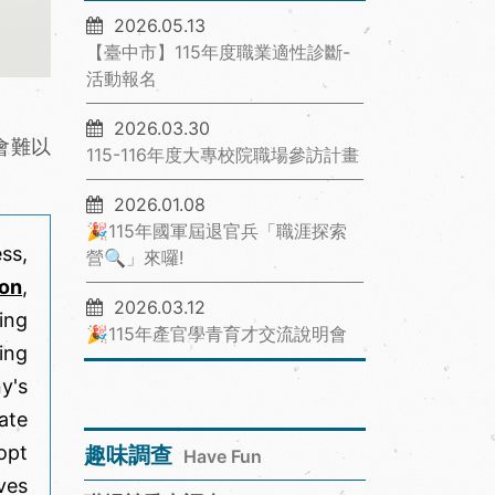
2026.05.13
【臺中市】115年度職業適性診斷-
活動報名
2026.03.30
會難以
115-116年度大專校院職場參訪計畫
2026.01.08
🎉115年國軍屆退官兵「職涯探索
ss,
營🔍」來囉!
ion
,
2026.03.12
ing
🎉115年產官學青育才交流說明會
ing
y's
ate
opt
趣味調查
Have Fun
ves