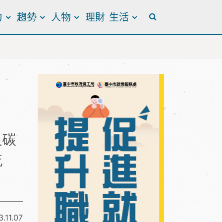
力
趨勢
人物
理財
生活
全站搜尋
足碳
流
.11.07