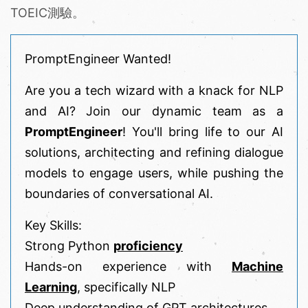
TOEIC測驗。
PromptEngineer Wanted!
Are you a tech wizard with a knack for NLP
and AI? Join our dynamic team as a
PromptEngineer
! You'll bring life to our AI
solutions, architecting and refining dialogue
models to engage users, while pushing the
boundaries of conversational AI.
Key Skills:
Strong Python
proficiency
Hands-on experience with
Machine
Learning
, specifically NLP
Deep understanding of GPT architectures