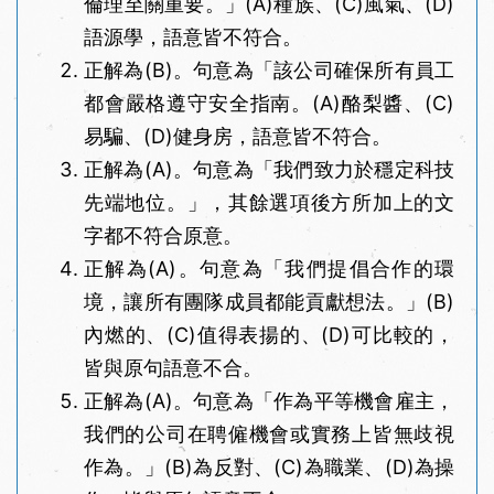
倫理至關重要。」(A)種族、(C)風氣、(D)
語源學，語意皆不符合。
正解為(B)。句意為「該公司確保所有員工
都會嚴格遵守安全指南。(A)酪梨醬、(C)
易騙、(D)健身房，語意皆不符合。
正解為(A)。句意為「我們致力於穩定科技
先端地位。」，其餘選項後方所加上的文
字都不符合原意。
正解為(A)。句意為「我們提倡合作的環
境，讓所有團隊成員都能貢獻想法。」(B)
內燃的、(C)值得表揚的、(D)可比較的，
皆與原句語意不合。
正解為(A)。句意為「作為平等機會雇主，
我們的公司在聘僱機會或實務上皆無歧視
作為。」(B)為反對、(C)為職業、(D)為操