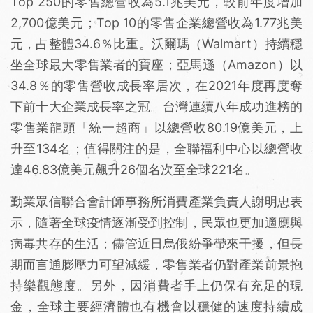
Top 250的零售總營收為5.1兆美元，較前年度增加
2,700億美元；Top 10的零售企業總營收為1.77兆美
元，占整體34.6％比重。沃爾瑪（Walmart）持續穩
坐全球最大零售業者的寶座；亞馬遜（Amazon）以
34.8％的零售營收成長率居次，在2021年度再度奪
下前十大企業成長率之冠。台灣連續八年成功進榜的
零售業龍頭「統一超商」以總營收80.19億美元，上
升至134名；值得關注的是，全聯福利中心以總營收
達46.83億美元飆升26個名次至全球221名。
勤業眾信聯合會計師事務所消費產業負責人謝明忠表
示，隨著全球疫情逐漸受到控制，民眾也更加適應與
病毒共存的生活；儘管近日烏俄紛爭帶來干擾，但長
期而言通膨壓力可望減緩，零售業者仍對產業前景抱
持樂觀態度。另外，因消費者手上仍保有充足的現
金，全球主要經濟體也有機會以穩健的速度持續成