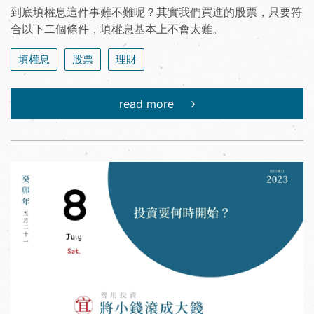
到底填權息這件事難不難呢？其實我們買進的股票，只要符
合以下二個條件，填權息基本上不會太難。
填權息
股票
理財
read more