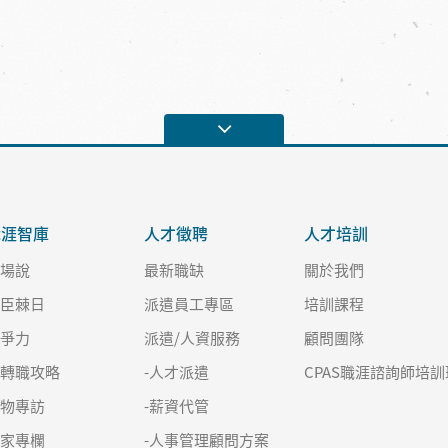
職涯智庫
人才徵聘
人才培訓
職場說
最新職缺
關於我們
良臣棘日
派遣員工專區
培訓課程
競爭力
派遣/人資服務
顧問團隊
求轉職攻略
-人才派遣
CPAS職涯諮詢師培訓
人物專訪
-薪資代管
名家專欄
-人事管理顧問方案