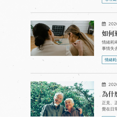
202
如何
情緒耗
事情失
情緒耗
202
為什
正見、
覺在日