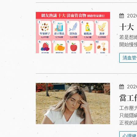
202
十大
若是想
開始慢
清血管
202
當工
工作壓
只能隱
正視的
心理健