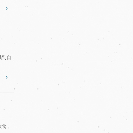
識到自
飲食，