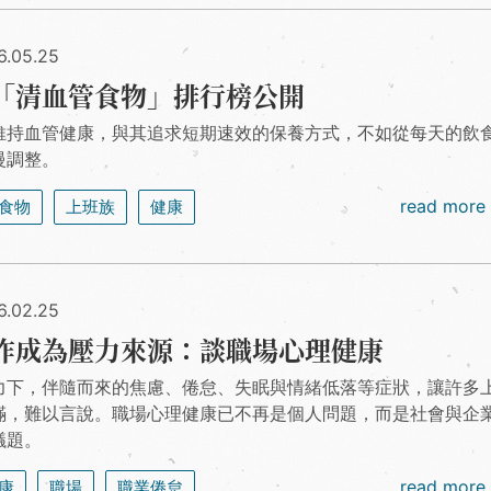
6.05.25
「清血管食物」排行榜公開
維持血管健康，與其追求短期速效的保養方式，不如從每天的飲
慢調整。
read more
食物
上班族
健康
6.02.25
作成為壓力來源：談職場心理健康
力下，伴隨而來的焦慮、倦怠、失眠與情緒低落等症狀，讓許多
瞞，難以言說。職場心理健康已不再是個人問題，而是社會與企
議題。
read more
康
職場
職業倦怠