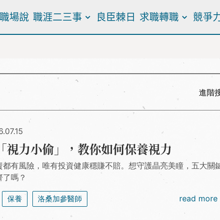
職場說
職涯二三事
良臣棘日
求職轉職
競爭
進階
.07.15
「視力小偷」，教你如何保養視力
資都有風險，唯有投資健康穩賺不賠。想守護晶亮美瞳，五大關
齊了嗎？
read more
保養
洛桑加參醫師