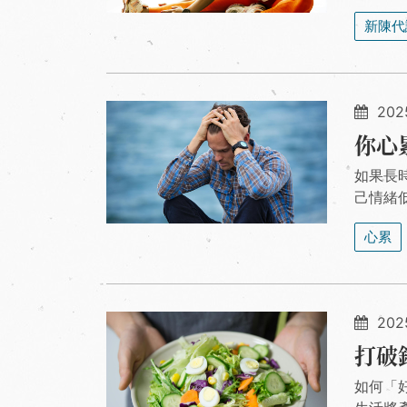
新陳代
202
你心
如果長
己情緒
心累
202
打破
如何「