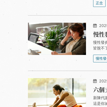
正念
2025
慢性
慢性發
皆脫不
慢性發
202
六個
新陳代
這是你