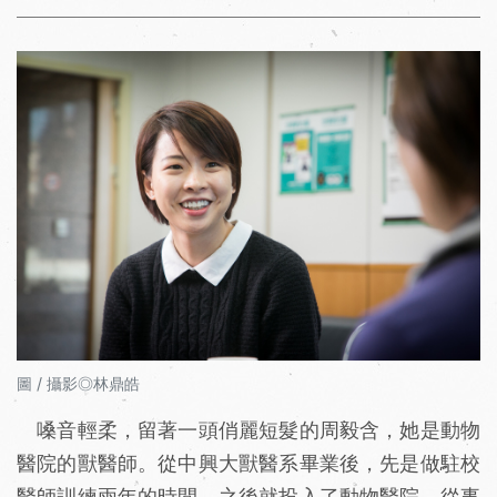
圖 / 攝影◎林鼎皓
嗓音輕柔，留著一頭俏麗短髮的周毅含，她是動物
醫院的獸醫師。從中興大獸醫系畢業後，先是做駐校
醫師訓練兩年的時間，之後就投入了動物醫院，從事