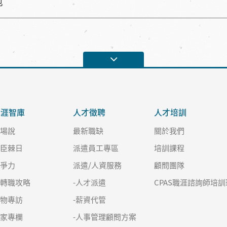
胞
職涯智庫
人才徵聘
人才培訓
職場說
最新職缺
關於我們
良臣棘日
派遣員工專區
培訓課程
競爭力
派遣/人資服務
顧問團隊
求轉職攻略
-人才派遣
CPAS職涯諮詢師培訓
人物專訪
-薪資代管
名家專欄
-人事管理顧問方案