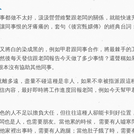
人
事都做不太好，汲汲營營維繫跟老闆的關係，就能快速
讓同事恨的牙癢癢的，套句《後宮甄嬛傳》的經典台詞
又將白的染成黑的，例如甲君跟同事合作，將最棘手的
然後每天發信跟老闆報告今天做了多少事情？還聲稱如
根本沒有協助其他同事。
離多遠，盡量不碰這種是非人，如果不幸被指派跟這
的通信內容，最好即時將工作進度回報老闆，例如今天幫甲
色的人不足以擔負大任，但往往這種人卻能卡到好位置
闆也是人，也需要朋友。當他累的時候， 需要有人噓寒
他家裡出事時，需要有人跑腿；當他肚子餓了時，需要