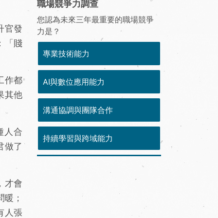
職場競爭力調查
您認為未來三年最重要的職場競爭
升官發
力是？
：「賤
專業技術能力
工作都
AI與數位應用能力
果其他
溝通協調與團隊合作
種人合
持續學習與跨域能力
君做了
，才會
問暖；
有人張