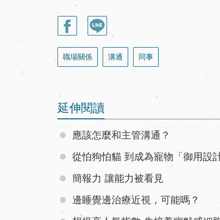
職場關係
溝通
同事
延伸閱讀
應該怎麼和主管溝通？
從怕狗怕貓 到成為寵物「御用設
簡報力 讓能力被看見
邊睡覺邊治療近視，可能嗎？