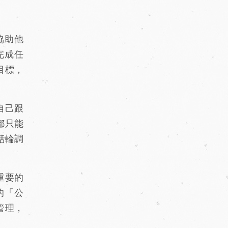
協助他
完成任
目標，
自己跟
都只能
括輪調
重要的
的「公
管理，