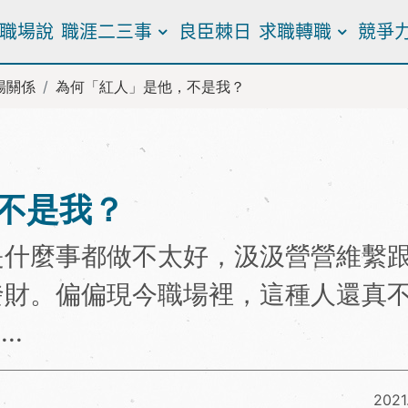
職場說
職涯二三事
良臣棘日
求職轉職
競爭
場關係
為何「紅人」是他，不是我？
不是我？
是什麼事都做不太好，汲汲營營維繫
發財。偏偏現今職場裡，這種人還真
..
2021