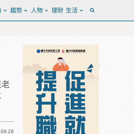
力
趨勢
人物
理財
生活
全站搜尋
跟老
不
.09.26