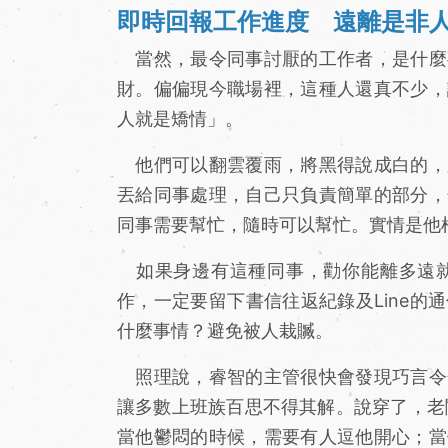
即時回報工作進度 遠離是非
當然，最令同事討厭的工作者，是什麼
財。偏偏現今職場裡，這種人還真不少，
人就是矯情」。
他們可以翻雲覆雨，將黑得說成白的，
丟給同事處理，自己只負責簡單的部分，
同事需要幫忙，隨時可以幫忙。實情是他
如果身邊有這種同事，勸你能離多遠就
作，一定要留下書信往返紀錄及Line
什麼事情？避免被人栽贓。
照理說，睿智的主管很快會發現巧言令
讓多數上班族百思不得其解。說穿了，老
當他鬱悶的時候，需要有人逗他開心；當