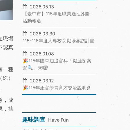
2026.05.13
【臺中市】115年度職業適性診斷-
活動報名
2026.03.30
在職場
115-116年度大專校院職場參訪計畫
不認真
2026.01.08
🎉115年國軍屆退官兵「職涯探索
營🔍」來囉!
有一種
（妳）
2026.03.12
🎉115年產官學青育才交流說明會
係，成
視，搞
趣味調查
Have Fun