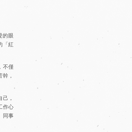
愛的眼
的「紅
，不僅
苦幹，
自己，
工作心
、同事