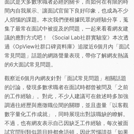
面試是大多數求職者必經的關卡，而如何在有限的時
間內自我展示、讓面試官留下良好印象，也成為不少
人煩惱的課題。本次我們便根據民眾的經驗分享，蒐
集了最常在面試中被提及的問題，一起來看看網友建
議的應對方式吧！ 《Social Lab社群實驗室》本次透
過《OpView社群口碑資料庫》追蹤近6個月內「面試
常見問題」話題的網路聲量表現，帶你了解網友熱議
的6大面試常見問題。
觀察近6個月內網友針對「面試常見問題」相關話題
的討論，發現多數求職者在面試時都曾被問及「之前
的工作經驗」。對此，不少人建議可在敘述時多加強
調過往經歷與應徵職位間的關聯，並且盡量「以客觀
數字量化工作成就」，同時展現出對該職缺的瞭解。
不過，也有網友表示自己因缺乏工作經驗，每次被面
試官問到類似題目時都會語頓，因此苦惱請益「如果