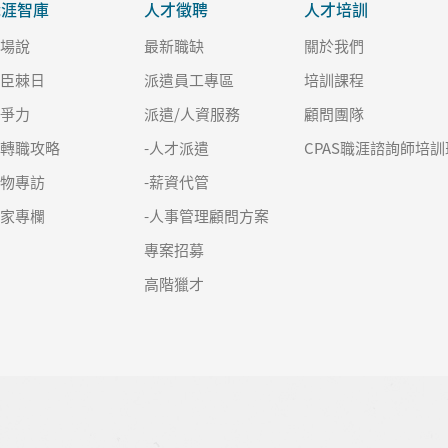
職涯智庫
人才徵聘
人才培訓
職場說
最新職缺
關於我們
良臣棘日
派遣員工專區
培訓課程
競爭力
派遣/人資服務
顧問團隊
求轉職攻略
-人才派遣
CPAS職涯諮詢師培訓
人物專訪
-薪資代管
名家專欄
-人事管理顧問方案
專案招募
高階獵才