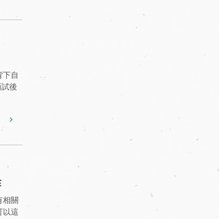
背下自
面試後
作
有相關
可以這