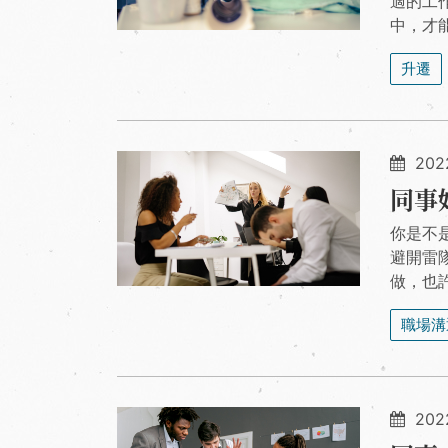
適的工
中，才
升遷
202
同事
你是不
避開雷
做，也
職場溝
202