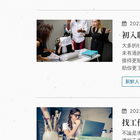
2022
初入
大多的
未有過
接得更
助你更
新鮮人
2022
找工
不論是