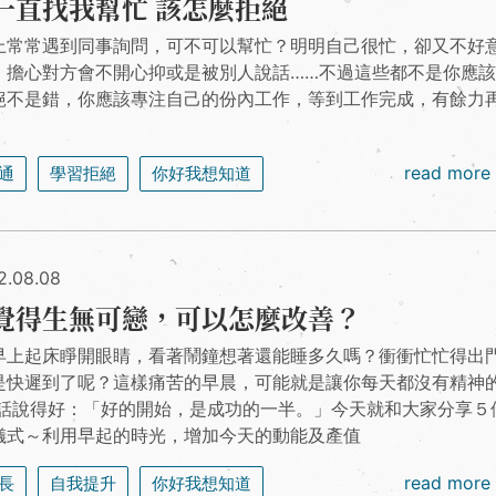
一直找我幫忙 該怎麼拒絕
上常常遇到同事詢問，可不可以幫忙？明明自己很忙，卻又不好
，擔心對方會不開心抑或是被別人說話……不過這些都不是你應
絕不是錯，你應該專注自己的份內工作，等到工作完成，有餘力
。
read more
通
學習拒絕
你好我想知道
2.08.08
覺得生無可戀，可以怎麼改善？
早上起床睜開眼睛，看著鬧鐘想著還能睡多久嗎？衝衝忙忙得出
是快遲到了呢？這樣痛苦的早晨，可能就是讓你每天都沒有精神
俗話說得好：「好的開始，是成功的一半。」今天就和大家分享５
儀式～利用早起的時光，增加今天的動能及產值
read more
長
自我提升
你好我想知道