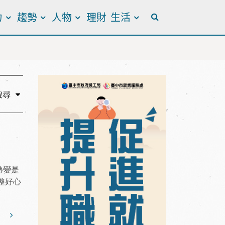
力
趨勢
人物
理財
生活
全站搜尋
搜尋
轉變是
整好心