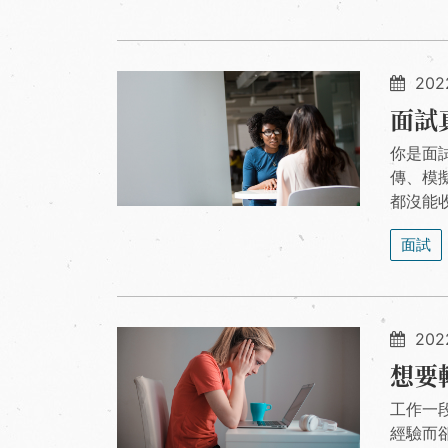
2022
面試
你是面
傳、模
都沒能
面試
202
想要
工作一
經驗而