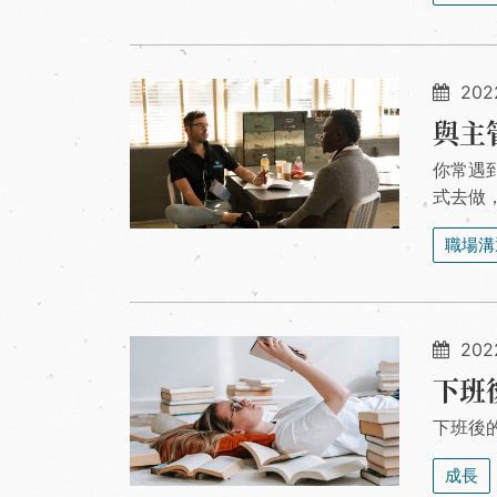
202
與主
你常遇
式去做
職場溝
202
下班
下班後
成長