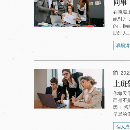
同事
在職場
絕對方
的，拒
助別人
職場溝
202
上班
你每天
己是不
因！ 
早晨的
個人成