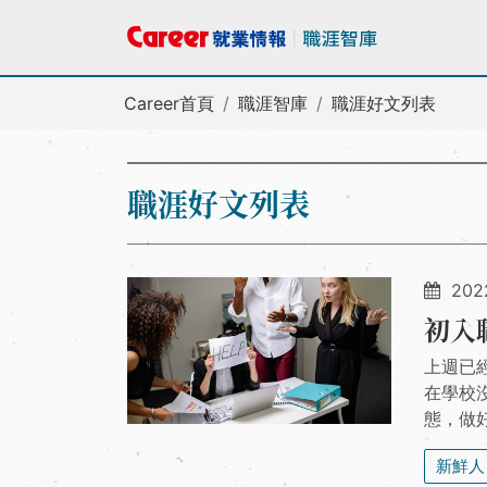
Career首頁
職涯智庫
職涯好文列表
職涯好文列表
2022
初入
上週已
在學校
態，做
新鮮人