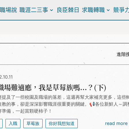
職場說
職涯二三事
良臣棘日
求職轉職
競爭
進階
.10.11
職場難適應，我是草莓族嗎...？(下)
經提及了一些校園及職場的落差，這週再幫大家補充更多，這些
沒教的事，卻是深深影響職涯很重要的關鍵。📢各位新鮮人～調
好準備，一起當顆硬柿子！
read more
入職
草莓族
你好我想知道